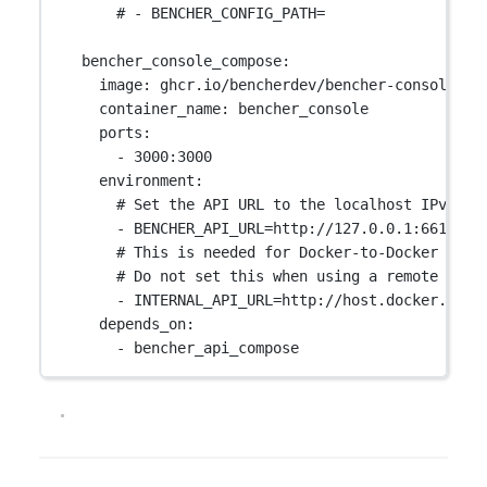
# - BENCHER_CONFIG_PATH=
bencher_console_compose
:
image
: 
ghcr.io/bencherdev/bencher-console:la
container_name
: 
bencher_console
ports
:
- 
3000:3000
environment
:
# Set the API URL to the localhost IPv4 ad
- 
BENCHER_API_URL=http://127.0.0.1:6610
# This is needed for Docker-to-Docker comm
# Do not set this when using a remote `BEN
- 
INTERNAL_API_URL=http://host.docker.inte
depends_on
:
- 
bencher_api_compose