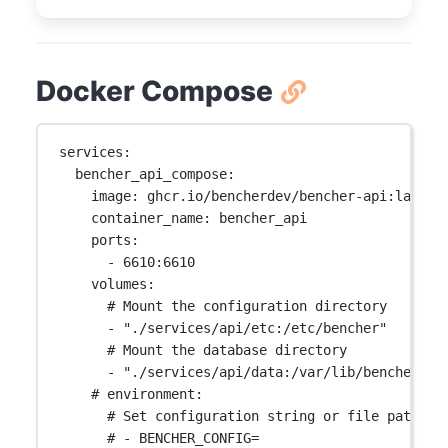
Docker Compose
services
:
bencher_api_compose
:
image
: 
ghcr.io/bencherdev/bencher-api:latest
container_name
: 
bencher_api
ports
:
- 
6610:6610
volumes
:
# Mount the configuration directory
- 
"./services/api/etc:/etc/bencher"
# Mount the database directory
- 
"./services/api/data:/var/lib/bencher/da
# environment:
# Set configuration string or file path
# - BENCHER_CONFIG=