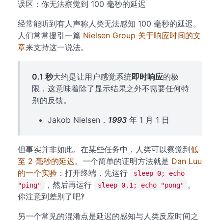
误区：你无法察觉到 100 毫秒的延迟
经常能听到有人声称人类无法感知 100 毫秒的延迟。
人们常常援引一篇
Nielsen Group 关于响应时间的文
章
来支持这一说法。
0.1 秒
大约是让用户感觉系统
即时响应
的极
限，这意味着除了显示结果之外不需要任何特
别的反馈。
Jakob Nielsen，
1993
年 1 月 1 日
但事实并非如此。在某些任务中，人类可以察觉到
低
至 2 毫秒的延迟
。一个简单的证明方法就是
Dan Luu
的一个实验
：打开终端，先运行
sleep 0; echo
，然后再运行
。
"ping"
sleep 0.1; echo "pong"
你注意到差别了吧‽
另一个常见的混淆点是延迟的感知与人类反应时间之