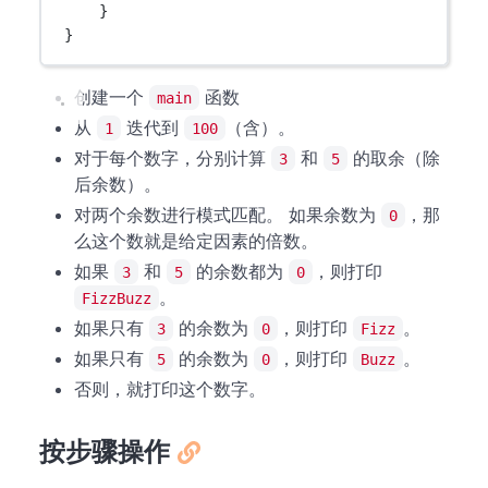
}
}
创建一个
函数
main
从
迭代到
（含）。
1
100
对于每个数字，分别计算
和
的取余（除
3
5
后余数）。
对两个余数进行模式匹配。 如果余数为
，那
0
么这个数就是给定因素的倍数。
如果
和
的余数都为
，则打印
3
5
0
。
FizzBuzz
如果只有
的余数为
，则打印
。
3
0
Fizz
如果只有
的余数为
，则打印
。
5
0
Buzz
否则，就打印这个数字。
按步骤操作