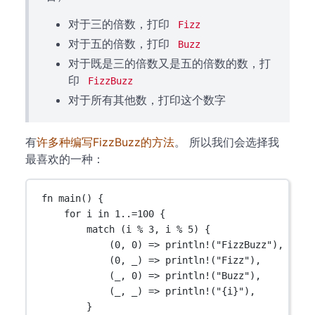
对于三的倍数，打印
Fizz
对于五的倍数，打印
Buzz
对于既是三的倍数又是五的倍数的数，打
印
FizzBuzz
对于所有其他数，打印这个数字
有
许多种编写FizzBuzz的方法
。 所以我们会选择我
最喜欢的一种：
fn
main
() {
for
 i 
in
1
..=
100
 {
match
 (i 
%
3
, i 
%
5
) {
(
0
, 
0
) 
=>
println!
(
"FizzBuzz"
),
(
0
, _) 
=>
println!
(
"Fizz"
),
(_, 
0
) 
=>
println!
(
"Buzz"
),
(_, _) 
=>
println!
(
"{i}"
),
}