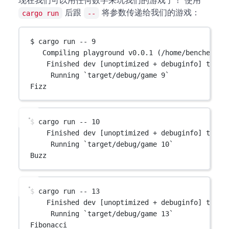
现在我们可以用任何数字来玩我们的游戏了！ 使用
后跟
将参数传递给我们的游戏：
cargo run
--
$ cargo run -- 9
Compiling playground v0.0.1 (/home/bencher)
Finished dev [unoptimized + debuginfo] targe
Running `target/debug/game 9`
Fizz
$ cargo run -- 10
Finished dev [unoptimized + debuginfo] targe
Running `target/debug/game 10`
Buzz
$ cargo run -- 13
Finished dev [unoptimized + debuginfo] targe
Running `target/debug/game 13`
Fibonacci