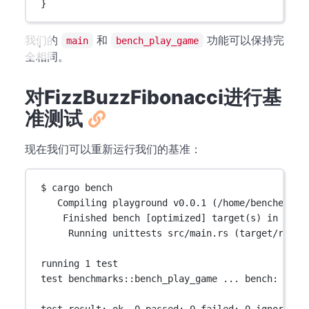
}
我们的
和
功能可以保持完
main
bench_play_game
全相同。
对FizzBuzzFibonacci进行基
准测试
现在我们可以重新运行我们的基准：
$ cargo bench
Compiling playground v0.0.1 (/home/bencher)
Finished bench [optimized] target(s) in 0.00
Running unittests src/main.rs (target/relea
running 1 test
test benchmarks::bench_play_game ... bench:     