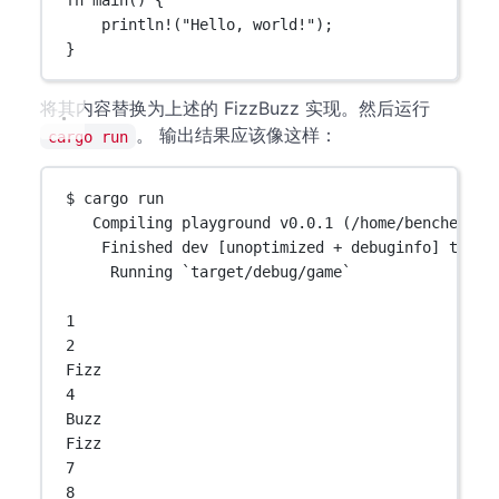
fn
main
() {
println!
(
"Hello, world!"
);
}
将其内容替换为上述的 FizzBuzz 实现。然后运行
。 输出结果应该像这样：
cargo run
$ cargo run
Compiling playground v0.0.1 (/home/bencher)
Finished dev [unoptimized + debuginfo] targe
Running `target/debug/game`
1
2
Fizz
4
Buzz
Fizz
7
8