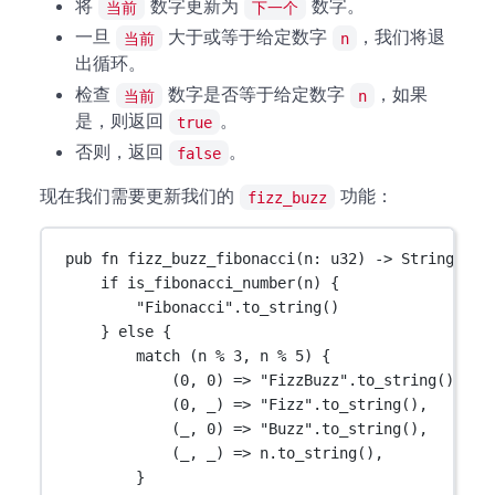
将
数字更新为
数字。
当前
下一个
一旦
大于或等于给定数字
，我们将退
当前
n
出循环。
检查
数字是否等于给定数字
，如果
当前
n
是，则返回
。
true
否则，返回
。
false
现在我们需要更新我们的
功能：
fizz_buzz
pub
fn
fizz_buzz_fibonacci
(n
:
u32
) 
->
String
 {
if
is_fibonacci_number
(n) {
"Fibonacci"
.
to_string
()
} 
else
 {
match
 (n 
%
3
, n 
%
5
) {
(
0
, 
0
) 
=>
"FizzBuzz"
.
to_string
(),
(
0
, _) 
=>
"Fizz"
.
to_string
(),
(_, 
0
) 
=>
"Buzz"
.
to_string
(),
(_, _) 
=>
 n
.
to_string
(),
}