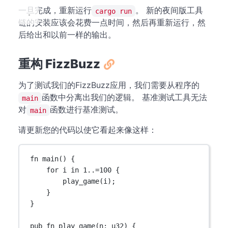
一旦完成，重新运行
。 新的夜间版工具
cargo run
链的安装应该会花费一点时间，然后再重新运行，然
后给出和以前一样的输出。
重构 FizzBuzz
为了测试我们的FizzBuzz应用，我们需要从程序的
函数中分离出我们的逻辑。 基准测试工具无法
main
对
函数进行基准测试。
main
请更新您的代码以使它看起来像这样：
fn
main
() {
for
 i 
in
1
..=
100
 {
play_game
(i);
}
}
pub
fn
play_game
(n
:
u32
) {