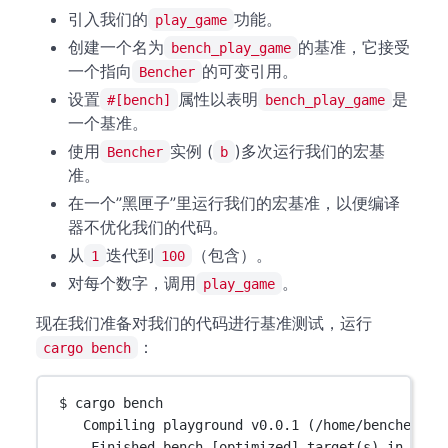
引入我们的
功能。
play_game
创建一个名为
的基准，它接受
bench_play_game
一个指向
的可变引用。
Bencher
设置
属性以表明
是
#[bench]
bench_play_game
一个基准。
使用
实例 (
)多次运行我们的宏基
Bencher
b
准。
在一个”黑匣子”里运行我们的宏基准，以便编译
器不优化我们的代码。
从
迭代到
（包含）。
1
100
对每个数字，调用
。
play_game
现在我们准备对我们的代码进行基准测试，运行
：
cargo bench
$ cargo bench
Compiling playground v0.0.1 (/home/bencher)
Finished bench [optimized] target(s) in 0.02