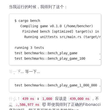
当我运行的时候，我得到了这个：
$ cargo bench
Compiling game v0.1.0 (/home/bencher)
Finished bench [optimized] target(s) in 0.75
Running unittests src/main.rs (target/relea
running 3 tests
test benchmarks::bench_play_game           ... b
test benchmarks::bench_play_game_100       ... b
等一下… 等一下…
test benchmarks::bench_play_game_1_000_000 ... b
什么！
x
应该是
，不
439 ns
1,000
439,000 ns
是
🤯 即使我得到了正确的Fibonacci
9,586,977 ns