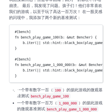
崩溃。 最后，我发现了问题。孩子们！他们非常喜欢
我们的游戏，以至于玩了高达一百万次！ 在一股灵感
的闪现中，我添加了两个新的基准测试：
#[bench]
fn
bench_play_game_100
(b
:
&mut
Bencher
) {
b
.
iter
(
||
std
::
hint
::
black_box
(
play_game
(
100
}
#[bench]
fn
bench_play_game_1_000_000
(b
:
&mut
Bencher
) {
b
.
iter
(
||
std
::
hint
::
black_box
(
play_game
(
1_0
}
一个带有数字一百（
）的据此游戏的微观基
100
准测试
bench_play_game_100
一个带有数字一百万（
）的据此游戏
1_000_000
的微观基准测试
bench_play_game_1_000_000