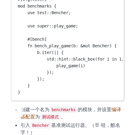
mod
benchmarks
 {
use
test
::
Bencher
;
use
super
::
play_game;
#[bench]
fn
bench_play_game
(b
:
&mut
Bencher
) {
b
.
iter
(
||
 {
std
::
hint
::
black_box
(
for
 i 
in
1
..=
10
play_game
(i)
});
});
}
}
创建一个名为
的模块，并设置
编译
benchmarks
器配置
为
。
测试模式
引入
基准测试运行器。（🐰 哇，酷名
Bencher
字！）