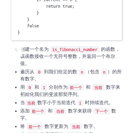
return
true
;
}
}
false
}
创建一个名为
的函数，
is_fibonacci_number
该函数接收一个无符号整数，并返回一个布尔
值。
遍历从
到我们给定的数
（包含
）的所
0
n
n
有数字。
用
和
分别作为
和
数字来
0
1
前一个
当前
初始化我们的斐波那契序列。
当
数字小于当前迭代
时持续迭代。
当前
i
添加
和
数字来获得
数
前一个
当前
下一个
字。
将
数字更新为
数字。
前一个
当前