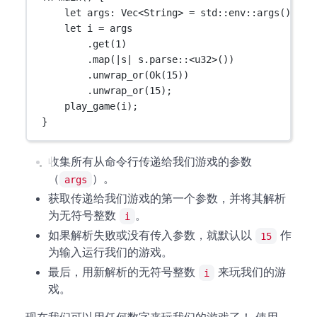
let
 args
:
Vec
<
String
> 
=
std
::
env
::
args
()
.
col
let
 i 
=
 args
.
get
(
1
)
.
map
(
|
s
|
 s
.
parse
::
<
u32
>())
.
unwrap_or
(
Ok
(
15
))
.
unwrap_or
(
15
);
play_game
(i);
}
收集所有从命令行传递给我们游戏的参数
（
）。
args
获取传递给我们游戏的第一个参数，并将其解析
为无符号整数
。
i
如果解析失败或没有传入参数，就默认以
作
15
为输入运行我们的游戏。
最后，用新解析的无符号整数
来玩我们的游
i
戏。