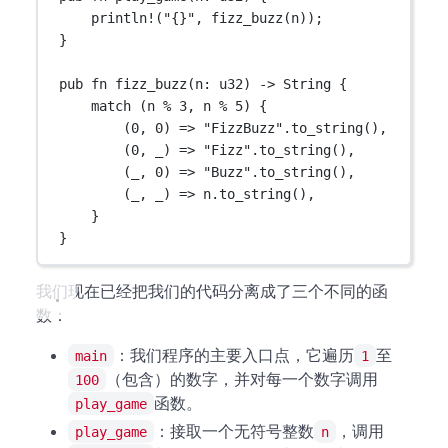
println!
(
"{}"
, 
fizz_buzz
(n));
}
pub
fn
fizz_buzz
(n
:
u32
) 
->
String
 {
match
 (n 
%
3
, n 
%
5
) {
(
0
, 
0
) 
=>
"FizzBuzz"
.
to_string
(),
(
0
, _) 
=>
"Fizz"
.
to_string
(),
(_, 
0
) 
=>
"Buzz"
.
to_string
(),
(_, _) 
=>
 n
.
to_string
(),
}
}
我们现在已经把我们的代码分离成了三个不同的函
数：
：我们程序的主要入口点，它遍历
至
main
1
（包含）的数字，并对每一个数字调用
100
函数。
play_game
：接取一个无符号整数
，调用
play_game
n