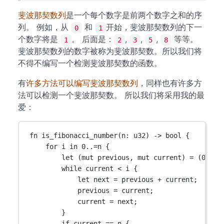
斐波那契数列
是一个每个数字是前两个数字之和的序
列。 例如，从
和
开始，斐波那契数列的下一
0
1
个数字将是
。 后面是：
,
,
,
等等。
1
2
3
5
8
斐波那契数列的数字被称为斐波那契数。所以我们将
不得不编写一个检测斐波那契数的函数。
有
许多方法可以编写斐波那契数列
，同样也有许多方
法可以检测一个斐波那契数。 所以我们将采用我的最
爱：
fn
is_fibonacci_number
(n
:
u32
) 
->
bool
 {
for
 i 
in
0
..=
n {
let
 (
mut
 previous, 
mut
 current) 
=
 (
0
, 
1
)
while
 current 
<
 i {
let
 next 
=
 previous 
+
 current;
previous 
=
 current;
current 
=
 next;
}
if
 current 
==
 n {