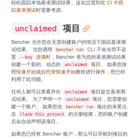
轻松跟踪本地基准测试结果，这在过渡到
在 CI 中跟
踪基准测试
时需要考虑。
项目
unclaimed
Bencher 允许您在无需创建账户的情况下跟踪基准测
试结果。 当您调用
CLI 子命令而不设
bencher run
置
选项
时，Bencher 将为您的基准测试结果
--key
创建一个新的、动态的
项目
。 如果您按
unclaimed
照
快速开始
或
自托管快速开始
教程进行操作，您已经
利用了此功能。
任何人都可以查看并向
项目提交基准测
unclaimed
试结果。 为了声明一个
项目，您需要创
unclaimed
建一个账户。 如果您在
输出的末尾点
bencher run
击
的注册链接，您的账户创建
Claim this project
后会自动声明该项目。
如果您已经有 Bencher 账户，那么可以导航到项目的