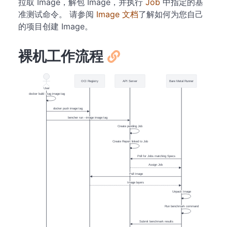
拉取 Image，解包 Image，并执行
Job
中指定的基
准测试命令。 请参阅
Image 文档
了解如何为您自己
的项目创建 Image。
裸机工作流程
OCI Registry
API Server
Bare Metal Runner
User
docker build --tag image:tag
docker push image:tag
bencher run --image image:tag
Create pending Job
Create Report linked to Job
Poll for Jobs matching Specs
Assign Job
Pull Image
Image layers
Unpack Image
Run benchmark command
Submit benchmark results