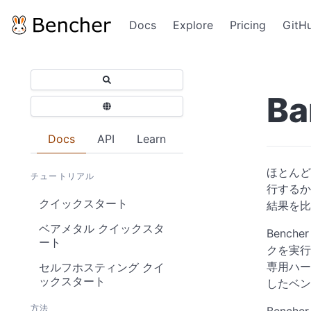
Docs
Explore
Pricing
GitH
Ba
Docs
API
Learn
ほとんど
チュートリアル
行するか
クイックスタート
結果を比
ベアメタル クイックスタ
Benc
ート
クを実行
専用ハー
セルフホスティング クイ
ックスタート
したベン
方法