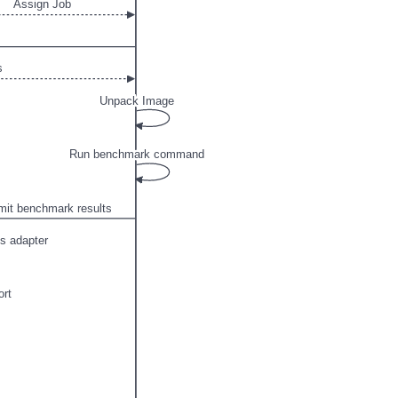
Assign Job
s
Unpack Image
Run benchmark command
it benchmark results
s adapter
ort