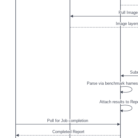
Pull Image
Image layer
Subm
Parse via benchmark harnes
Attach results to Rep
Poll for Job completion
Completed Report