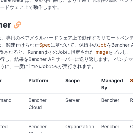
her Bare Metalは、変動を排除し、より正確で信頼性の高
ードウェア上で動作します。
ner
erは、専用のベアメタルハードウェア上で動作するリモートベ
erは、関連付けられた
Spec
に基づいて、保留中の
Job
をBench
取得されると、RunnerはそのJobに指定された
Image
をプルし、
行し、結果をBencher APIサーバーに送り返します。 ベン
うに、一度に1つのJobのみが実行されます。
r
Platform
Scope
Managed
S
By
mand
Bencher
Server
Bencher
R
Cloud
ted
Bencher
Organization
Bencher
O