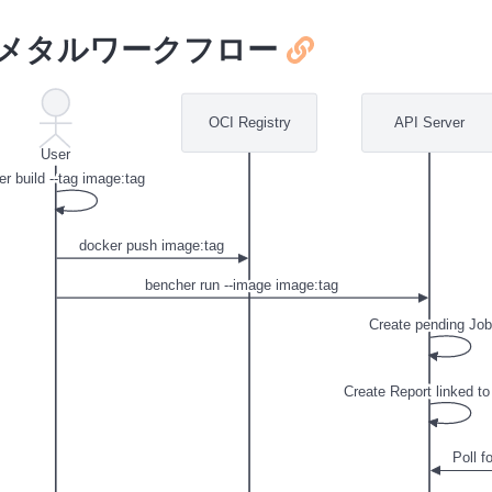
メタルワークフロー
OCI Registry
API Server
User
r build --tag image:tag
docker push image:tag
bencher run --image image:tag
Create pending Job
Create Report linked to
Poll 