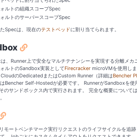
ォルトの組織スコープSpec
ォルトのサーバースコープSpec
たSpecは、現在の
テストベッド
に割り当てられます。
dbox
oxは、Runner上で安全なマルチテナンシーを実現する分離メカニズムです
ォルトのSandbox実装として
Firecracker
microVMを使用し
r CloudのDedicatedまたはCustom Runner（詳細は
Bencher
Bencher Self-Hostedが必要です。 RunnerがSand
はそのサンドボックス内で実行されます。 完全な概要について
。
、リモートベンチマーク実行リクエストのライフサイクルを追
て、Jobごとにカスタムタイムアウトをリクエストできます。