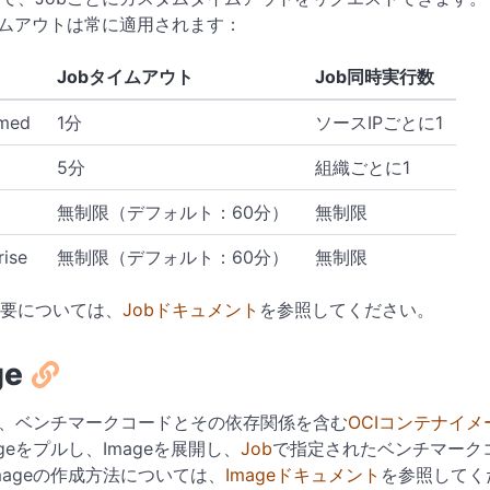
イムアウトは常に適用されます：
Jobタイムアウト
Job同時実行数
imed
1分
ソースIPごとに1
5分
組織ごとに1
無制限（デフォルト：60分）
無制限
rise
無制限（デフォルト：60分）
無制限
要については、
Jobドキュメント
を参照してください。
ge
eは、ベンチマークコードとその依存関係を含む
OCIコンテナイメ
ageをプルし、Imageを展開し、
Job
で指定されたベンチマーク
mageの作成方法については、
Imageドキュメント
を参照してく