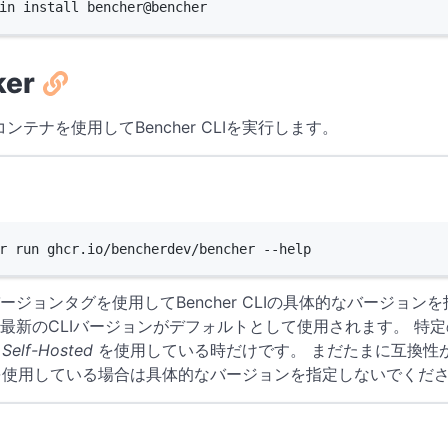
in
install
bencher@bencher
ker
コンテナを使用してBencher CLIを実行します。
Terminal window
r
run
ghcr.io/bencherdev/bencher
--help
ージョンタグを使用してBencher CLIの具体的なバージョン
最新のCLIバージョンがデフォルトとして使用されます。 特
r
Self-Hosted
を使用している時だけです。 まだたまに互換性がな
使用している場合は具体的なバージョンを指定しないでくだ
Terminal window