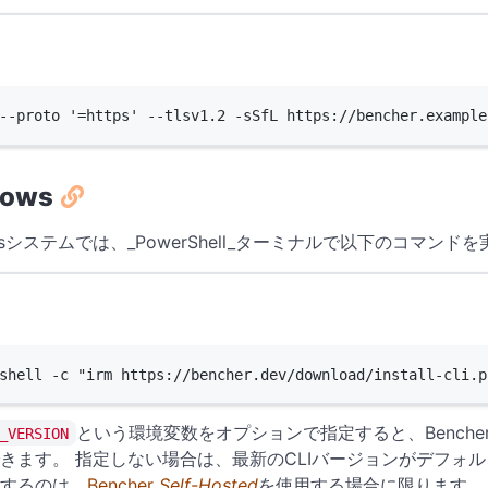
Terminal window
--proto
'=https'
--tlsv1.2
-sSfL
https://bencher.example
dows
owsシステムでは、_PowerShell_ターミナルで以下のコマンド
Terminal window
shell 
-
c 
"irm https://bencher.dev/download/install-cli.p
という環境変数をオプションで指定すると、Benche
_VERSION
きます。 指定しない場合は、最新のCLIバージョンがデフォ
するのは、
Bencher
Self-Hosted
を使用する場合に限ります。 B