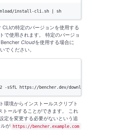
nload/install-cli.sh
|
sh
r CLIの特定のバージョンを使用する
ルトで使用されます。 特定のバージョ
encher
Cloud
を使用する場合に
いでください。
2
-sSfL
https://bencher.dev/download/install-cli.sh
|
sh
フホスト環境からインストールスクリプト
ンストールすることができます。 これ
際にCI設定を変更する必要がないという追
ールが
https://bencher.example.com