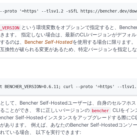
--proto
'=https'
--tlsv1.2
-sSfL
https://bencher.dev/dow
という環境変数をオプションで指定すると、Benche
_VERSION
きます。 指定しない場合は、最新のCLIバージョンがデフォ
するのは、
Bencher
Self-Hosted
を使用する場合に限ります。 B
互換性が破られる変更があるため、特定バージョンを指定しな
Terminal window
t
 BENCHER_VERSION
=
0.6.11
; 
curl
--proto
'=https'
--tlsv1.
として、Bencher Self-Hostedユーザーは、自身のセル
ることができ、 常に正しいバージョンの
CLIをイ
bencher
encher Self-Hostedインスタンスをアップグレードする
あります。 例えば、あなたのBencher Self-Hostedコンソ
れている場合、 以下を実行できます: