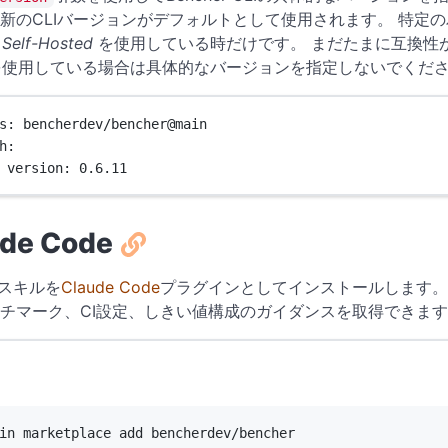
新のCLIバージョンがデフォルトとして使用されます。 特定
r
Self-Hosted
を使用している時だけです。 まだたまに互換性がな
使用している場合は具体的なバージョンを指定しないでくだ
s
: 
bencherdev/bencher@main
h
:
version
: 
0.6.11
ude Code
erスキルを
Claude Code
プラグインとしてインストールします。
チマーク、CI設定、しきい値構成のガイダンスを取得できま
Terminal window
in
marketplace
add
bencherdev/bencher