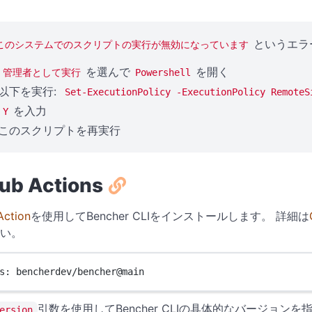
というエラ
このシステムでのスクリプトの実行が無効になっています
を選んで
を開く
管理者として実行
Powershell
以下を実行:
Set-ExecutionPolicy -ExecutionPolicy RemoteS
を入力
Y
このスクリプトを再実行
ub Actions
Action
を使用してBencher CLIをインストールします。 詳細は
い。
s
: 
bencherdev/bencher@main
引数を使用してBencher CLIの具体的なバージョン
ersion