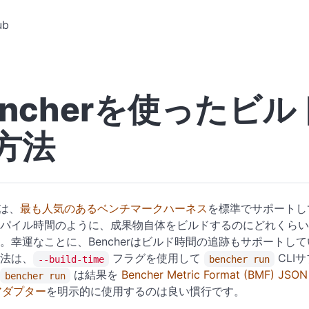
ub
encherを使ったビ
方法
rは、
最も人気のあるベンチマークハーネス
を標準でサポートし
パイル時間のように、成果物自体をビルドするのにどれくらい
。幸運なことに、Bencherはビルド時間の追跡もサポートし
法は、
フラグを使用して
CLI
--build-time
bencher run
は結果を
Bencher Metric Format (BMF) JSON
bencher run
ダプター
を明示的に使用するのは良い慣行です。