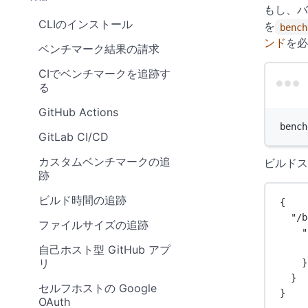
もし、
CLIのインストール
を
bench
ンド
を必
ベンチマーク結果の請求
CIでベンチマークを追跡す
る
GitHub Actions
bench
GitLab CI/CD
カスタムベンチマークの追
ビルド
跡
ビルド時間の追跡
{
"/b
ファイルサイズの追跡
"
自己ホスト型 GitHub アプ
リ
}
}
セルフホストの Google
}
OAuth