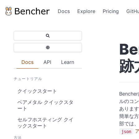
Docs
Explore
Pricing
GitH
B
跡
Docs
API
Learn
チュートリアル
クイックスタート
Benche
ルのコン
ベアメタル クイックスタ
ート
あります
簡単な方
セルフホスティング クイ
部では、
ックスタート
ア
json
方法