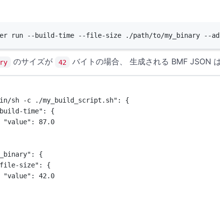
Terminal window
er
run
--build-time
--file-size
./path/to/my_binary
--ad
のサイズが
バイトの場合、 生成される BMF JSON
ry
42
in/sh -c ./my_build_script.sh"
: {
build-time"
: {
"value"
: 
87.0
_binary"
: {
file-size"
: {
"value"
: 
42.0