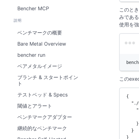
Bencher MCP
このとき
みである
説明
使用を強
ベンチマークの概要
Bare Metal Overview
bencher run
bench
ベアメタルイメージ
ブランチ & スタートポイン
このex
ト
テストベッド & Specs
{
"./
閾値とアラート
"
ベンチマークアダプター
}
継続的なベンチマーク
}
}