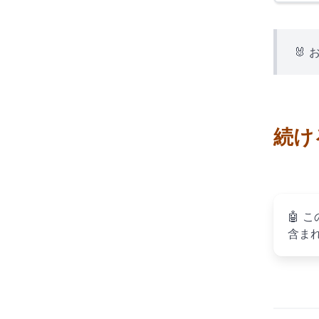
🐰
続け
🤖
こ
含ま