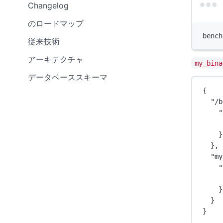
Changelog
のロードマップ
bench
従来技術
アーキテクチャ
my_bina
データベーススキーマ
{
"/b
"
}
},
"my
"
}
}
}