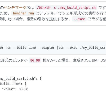
の
ベンチマーク
名は
です
/bin/sh -c ./my_build_script.sh
ため、
はデフォルトでシェル形式での実行を行う
bencher run
制したい場合、複数の引数を提供するか、
フラグを使
--exec
Terminal window
er
run
--build-time
--adapter
json
--exec
./my_build_scr
ec形式のビルドが
秒かかった場合、生成されるBMF J
86.98
my_build_script.sh"
: {
build-time"
: {
"value"
: 
86.98