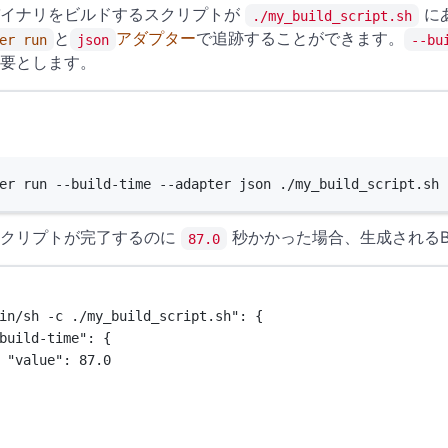
バイナリをビルドするスクリプトが
に
./my_build_script.sh
と
アダプター
で追跡することができます。
er run
json
--bu
要とします。
Terminal window
er
run
--build-time
--adapter
json
./my_build_script.sh
スクリプトが完了するのに
秒かかった場合、生成されるBM
87.0
in/sh -c ./my_build_script.sh"
: {
build-time"
: {
"value"
: 
87.0