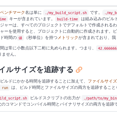
ベンチマーク
名は単に
です。
./my_build_script.sh
./my_b
キーが含まれています。
は組み込みのビル
ime
build-time
ジャーは、すべてのプロジェクトでデフォルトで作成されるわ
ャーを使用すると、プロジェクトに自動的に作成されます。ビ
ド時間の
（秒単位）を持つ
メトリック
が含まれており、我
値
間は常に小数点以下二桁に丸められます。つまり、
42.666666
りません。
イルサイズを追跡する
ビルドにかかる時間を追跡することに加えて、
ファイルサイズ
は、ビルド時間とファイルサイズの両方を追跡すること
 run
ビルドスクリプトの出力が
ild_script.sh
./path/to/my_bin
次のコマンドでコンパイル時間とバイナリサイズの両方を追跡