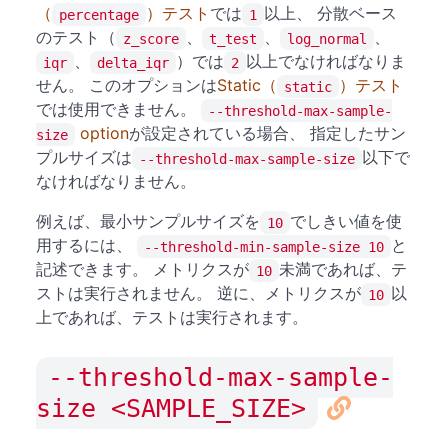
（
）テスト
では
以上、 分散ベース
percentage
1
のテスト（
、
、
、
z_score
t_test
log_normal
、
）では
以上でなければなりま
iqr
delta_iqr
2
せん。 このオプションは
Static（
）テスト
static
では使用できません。
--threshold-max-sample-
option
が設定されている場合、 指定したサン
size
プルサイズは
以下で
--threshold-max-sample-size
なければなりません。
例えば、最小サンプルサイズを
でしきい値を使
10
用するには、
と
--threshold-min-sample-size 10
記述できます。 メトリクスが
未満であれば、テ
10
ストは実行されません。 逆に、メトリクスが
以
10
上であれば、テストは実行されます。
--threshold-max-sample-
size <SAMPLE_SIZE>