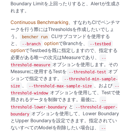
Boundary Limitを上回ったりすると、Alertが生成さ
れます。
Continuous Benchmarking
、すなわちCIでベンチマ
ークを行う際にはThresholdsを作成したいでしょ
う。
CLIサブコマンドを使用する
bencher run
と、
option
でBranchを、
--branch
--testbed
option
でTestbedを既に指定しますので、指定する
必要がある唯一の次元はMeasureであり、
--
オプションを使用します。その
threshold-measure
Measureに使用するTestを
オプ
--threshold-test
ションで指定できます。
--threshold-min-sample-
、
、および
size
--threshold-max-sample-size
--
オプションを使用して、Testで使
threshold-window
用されるデータを制御できます。最後に、
--
と
threshold-lower-boundary
--threshold-upper-
オプションを使用して、Lower Boundary
boundary
とUpper Boundaryを設定できます。指定されてい
ないすべてのModelを削除したい場合は、
--