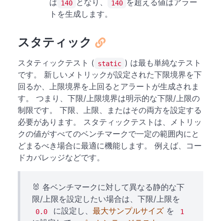
は
となり、
を超える値はアラー
140
140
トを生成します。
スタティック
スタティックテスト (
) は最も単純なテスト
static
です。 新しいメトリックが設定された下限境界を下
回るか、上限境界を上回るとアラートが生成されま
す。 つまり、下限/上限境界は明示的な下限/上限の
制限です。 下限、上限、またはその両方を設定する
必要があります。 スタティックテストは、メトリッ
クの値がすべてのベンチマークで一定の範囲内にと
どまるべき場合に最適に機能します。 例えば、コー
ドカバレッジなどです。
🐰 各ベンチマークに対して異なる静的な下
限/上限を設定したい場合は、下限/上限を
に設定し、
最大サンプルサイズ
を
0.0
1