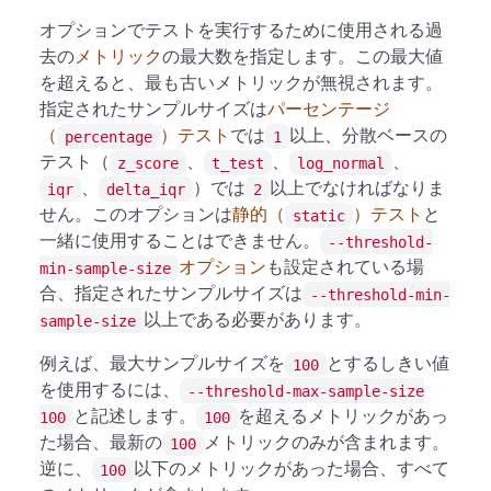
オプションでテストを実行するために使用される過
去の
メトリック
の最大数を指定します。この最大値
を超えると、最も古いメトリックが無視されます。
指定されたサンプルサイズは
パーセンテージ
（
）テスト
では
以上、分散ベースの
percentage
1
テスト（
、
、
、
z_score
t_test
log_normal
、
）では
以上でなければなりま
iqr
delta_iqr
2
せん。このオプションは
静的（
）テスト
と
static
一緒に使用することはできません。
--threshold-
オプション
も設定されている場
min-sample-size
合、指定されたサンプルサイズは
--threshold-min-
以上である必要があります。
sample-size
例えば、最大サンプルサイズを
とするしきい値
100
を使用するには、
--threshold-max-sample-size
と記述します。
を超えるメトリックがあっ
100
100
た場合、最新の
メトリックのみが含まれます。
100
逆に、
以下のメトリックがあった場合、すべて
100