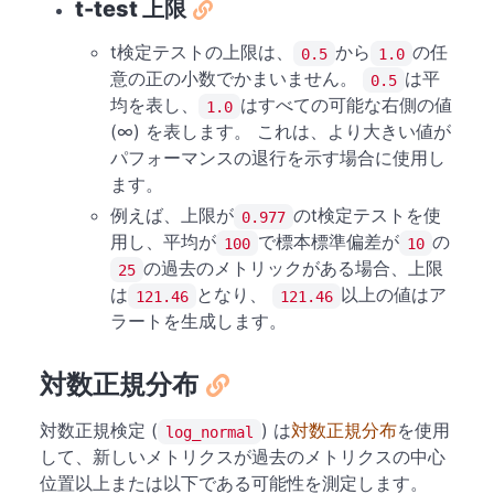
t-test 上限
t検定テストの上限は、
から
の任
0.5
1.0
意の正の小数でかまいません。
は平
0.5
均を表し、
はすべての可能な右側の値
1.0
(∞) を表します。 これは、より大きい値が
パフォーマンスの退行を示す場合に使用し
ます。
例えば、上限が
のt検定テストを使
0.977
用し、平均が
で標本標準偏差が
の
100
10
の過去のメトリックがある場合、上限
25
は
となり、
以上の値はア
121.46
121.46
ラートを生成します。
対数正規分布
対数正規検定 (
) は
対数正規分布
を使用
log_normal
して、新しいメトリクスが過去のメトリクスの中心
位置以上または以下である可能性を測定します。