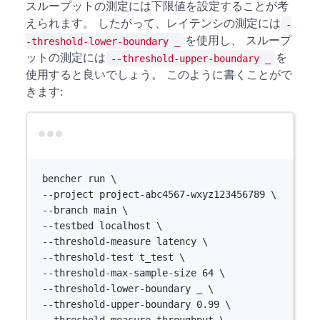
スループットの測定には下限値を設定することが考
えられます。 したがって、レイテンシの測定には
-
を使用し、 スループ
-threshold-lower-boundary _
ットの測定には
を
--threshold-upper-boundary _
使用すると良いでしょう。 このように書くことがで
きます:
Terminal window
bencher
run
\
--project 
project-abc4567-wxyz123456789
\
--branch 
main
\
--testbed 
localhost
\
--threshold-measure 
latency
\
--threshold-test 
t_test
\
--threshold-max-sample-size 
64
\
--threshold-lower-boundary 
_
\
--threshold-upper-boundary 
0.99
\