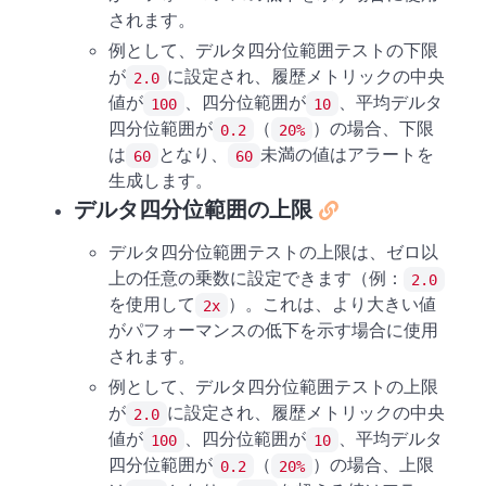
されます。
例として、デルタ四分位範囲テストの下限
が
に設定され、履歴メトリックの中央
2.0
値が
、四分位範囲が
、平均デルタ
100
10
四分位範囲が
（
）の場合、下限
0.2
20%
は
となり、
未満の値はアラートを
60
60
生成します。
デルタ四分位範囲の上限
デルタ四分位範囲テストの上限は、ゼロ以
上の任意の乗数に設定できます（例：
2.0
を使用して
）。これは、より大きい値
2x
がパフォーマンスの低下を示す場合に使用
されます。
例として、デルタ四分位範囲テストの上限
が
に設定され、履歴メトリックの中央
2.0
値が
、四分位範囲が
、平均デルタ
100
10
四分位範囲が
（
）の場合、上限
0.2
20%