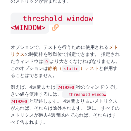
のメトリックが含まれます。
--threshold-window
<WINDOW>
オプションで、テストを行うために使用される
メト
リクス
の時間枠を秒単位で指定できます。 指定され
たウィンドウは
より大きくなければなりません。
0
このオプションは
静的（
）テスト
と併用す
static
ることはできません。
例えば、4週間または
秒のウィンドウでし
2419200
きい値を使用するには、
--threshold-window
と記述します。 4週間より古いメトリクス
2419200
があれば、それらは除外されます。 逆に、すべての
メトリクスが過去4週間以内であれば、それらはす
べて含まれます。