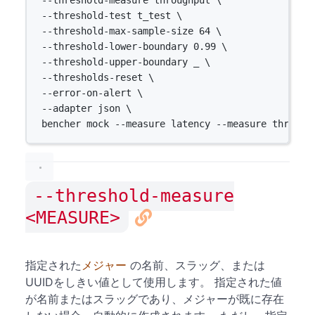
--threshold-measure 
throughput
\
--threshold-test 
t_test
\
--threshold-max-sample-size 
64
\
--threshold-lower-boundary 
0.99
\
--threshold-upper-boundary 
_
\
--thresholds-reset 
\
--error-on-alert 
\
--adapter 
json
\
bencher 
mock
--measure
latency
--measure
through
--threshold-measure
<MEASURE>
指定された
メジャー
の名前、スラッグ、または
UUIDをしきい値として使用します。 指定された値
が名前またはスラッグであり、メジャーが既に存在