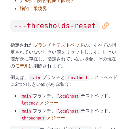
デルタ四分位範囲上限境界
静的上限境界
---thresholds-reset
指定された
ブランチ
と
テストベッド
の、すべての指
定されていないしきい値をリセットします。しきい
値が既に存在し、指定されていない場合、その現在
の
モデル
は削除されます。
例えば、
ブランチと
テストベッド
main
localhost
に2つのしきい値がある場合：
ブランチ、
テストベッド、
main
localhost
メジャー
latency
ブランチ、
テストベッド、
main
localhost
メジャー
throughput