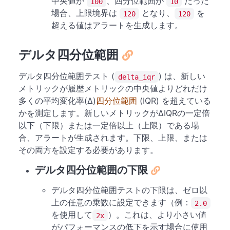
中央値が
、四分位範囲が
だった
100
10
場合、上限境界は
となり、
を
120
120
超える値はアラートを生成します。
デルタ四分位範囲
デルタ四分位範囲テスト (
) は、新しい
delta_iqr
メトリックが履歴メトリックの中央値よりどれだけ
多くの平均変化率(Δ)
四分位範囲
(IQR) を超えている
かを測定します。新しいメトリックがΔIQRの一定倍
以下（下限）または一定倍以上（上限）である場
合、アラートが生成されます。下限、上限、または
その両方を設定する必要があります。
デルタ四分位範囲の下限
デルタ四分位範囲テストの下限は、ゼロ以
上の任意の乗数に設定できます（例：
2.0
を使用して
）。これは、より小さい値
2x
がパフォーマンスの低下を示す場合に使用