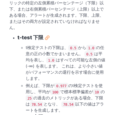
リックの特定の左側累積パーセンテージ（下限）以
下、または右側累積パーセンテージ（上限）以上で
ある場合、アラートが生成されます。下限、上限、
またはその両方が設定されていなければなりませ
ん。
t-test 下限
t検定テストの下限は、
から
の任
0.5
1.0
意の正の小数でかまいません。
は平
0.5
均を表し、
はすべての可能な左側の値
1.0
(-∞) を表します。 これは、より小さい値
がパフォーマンスの退行を示す場合に使用
します。
例えば、下限が
のt検定テストを使
0.977
用し、平均が
で標本標準偏差が
の
100
10
の過去のメトリックがある場合、下限
25
は
となり、
以下の値はアラ
78.54
78.54
ートを生成します。