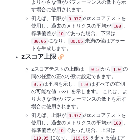
より小さな値がパフォーマンスの低下を示
す場合に使用されます。
例えば、下限が
のzスコアテストを
0.977
使用し、過去のメトリクスの平均が
、
100
標準偏差が
であった場合、下限は
10
になり、
未満の値はアラー
80.05
80.05
トを生成します。
zスコア上限
zスコアテストの上限は、
から
の
0.5
1.0
間の任意の正の小数に設定できます。
は平均を示し、
はすべての右側
0.5
1.0
の可能な値（∞）を示します。 これは、よ
り大きな値がパフォーマンスの低下を示す
場合に使用されます。
例えば、上限が
のzスコアテストを
0.977
使用し、過去のメトリクスの平均が
、
100
標準偏差が
であった場合、上限は
10
になり、
を超える値はア
119.95
119.95