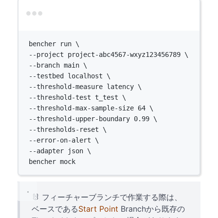
Terminal window
bencher
run
\
--project 
project-abc4567-wxyz123456789
\
--branch 
main
\
--testbed 
localhost
\
--threshold-measure 
latency
\
--threshold-test 
t_test
\
--threshold-max-sample-size 
64
\
--threshold-upper-boundary 
0.99
\
--thresholds-reset 
\
--error-on-alert 
\
--adapter 
json
\
bencher 
mock
🐰 フィーチャーブランチで作業する際は、
ベースである
Start Point
Branchから既存の