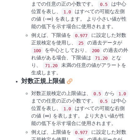
までの任意の正の小数です。
は中心
0.5
位置を表し、
はすべての可能な左側
1.0
の値 (-∞) を表します。 より小さい値が性
能の低下を示す場合に使用されます。
例えば、下限値を
に設定した対数
0.977
正規検定を使用し、
の過去データが
25
を中心としており、
の過去の外
100
200
れ値がある場合、下限値は
とな
71.20
り、
未満の任意の値がアラートを
71.20
生成します。
対数正規上限値
対数正規検定の上限値は、
から
0.5
1.0
までの任意の正の小数です。
は中心
0.5
位置を表し、
はすべての可能な右側
1.0
の値 (∞) を表します。 より大きい値が性
能の低下を示す場合に使用されます。
例えば、上限値を
に設定した対数
0.977
正規検定を使用し、
の過去データが
25