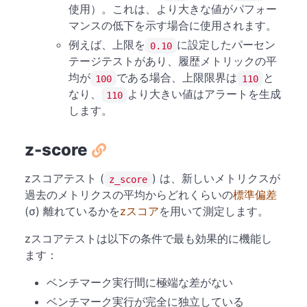
使用）。これは、より大きな値がパフォー
マンスの低下を示す場合に使用されます。
例えば、上限を
に設定したパーセン
0.10
テージテストがあり、履歴メトリックの平
均が
である場合、上限限界は
と
100
110
なり、
より大きい値はアラートを生成
110
します。
z-score
zスコアテスト (
) は、新しいメトリクスが
z_score
過去のメトリクスの平均からどれくらいの
標準偏差
(σ) 離れているかを
zスコア
を用いて測定します。
zスコアテストは以下の条件で最も効果的に機能し
ます：
ベンチマーク実行間に極端な差がない
ベンチマーク実行が完全に独立している