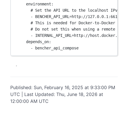
environment
:
# Set the API URL to the localhost IPv4 ad
- 
BENCHER_API_URL=http://127.0.0.1:6610
# This is needed for Docker-to-Docker comm
# Do not set this when using a remote `BEN
- 
INTERNAL_API_URL=http://host.docker.inte
depends_on
:
- 
bencher_api_compose
Published: Sun, February 16, 2025 at 9:33:00 PM
UTC | Last Updated: Thu, June 18, 2026 at
12:00:00 AM UTC