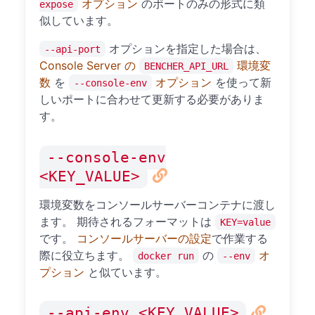
オプション
のポートのみの形式に類
expose
似しています。
オプションを指定した場合は、
--api-port
Console Server の
環境変
BENCHER_API_URL
数
を
オプション
を使って新
--console-env
しいポートに合わせて更新する必要がありま
す。
--console-env
<KEY_VALUE>
環境変数をコンソールサーバーコンテナに渡し
ます。 期待されるフォーマットは
KEY=value
です。
コンソールサーバーの設定
で作業する
際に役立ちます。
の
オ
docker run
--env
プション
と似ています。
--api-env <KEY_VALUE>