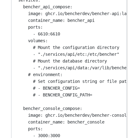
bencher_api_compose
:
image
: 
ghcr.io/bencherdev/bencher-api:latest
container_name
: 
bencher_api
ports
:
- 
6610:6610
volumes
:
# Mount the configuration directory
- 
"./services/api/etc:/etc/bencher"
# Mount the database directory
- 
"./services/api/data:/var/lib/bencher/da
# environment:
# Set configuration string or file path
# - BENCHER_CONFIG=
# - BENCHER_CONFIG_PATH=
bencher_console_compose
:
image
: 
ghcr.io/bencherdev/bencher-console:la
container_name
: 
bencher_console
ports
:
- 
3000:3000