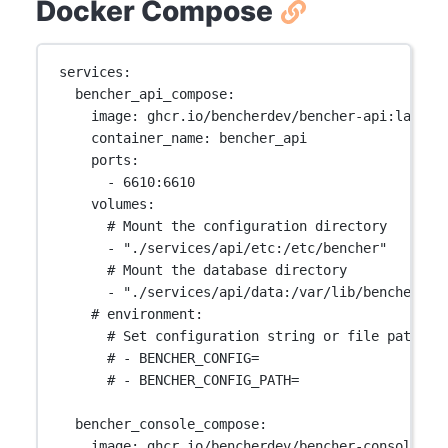
Docker Compose
services
:
bencher_api_compose
:
image
: 
ghcr.io/bencherdev/bencher-api:latest
container_name
: 
bencher_api
ports
:
- 
6610:6610
volumes
:
# Mount the configuration directory
- 
"./services/api/etc:/etc/bencher"
# Mount the database directory
- 
"./services/api/data:/var/lib/bencher/da
# environment:
# Set configuration string or file path
# - BENCHER_CONFIG=
# - BENCHER_CONFIG_PATH=
bencher_console_compose
:
image
: 
ghcr.io/bencherdev/bencher-console:la