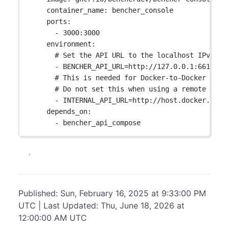
container_name
: 
bencher_console
ports
:
- 
3000:3000
environment
:
# Set the API URL to the localhost IPv4 ad
- 
BENCHER_API_URL=http://127.0.0.1:6610
# This is needed for Docker-to-Docker comm
# Do not set this when using a remote `BEN
- 
INTERNAL_API_URL=http://host.docker.inte
depends_on
:
- 
bencher_api_compose
Published: Sun, February 16, 2025 at 9:33:00 PM
UTC | Last Updated: Thu, June 18, 2026 at
12:00:00 AM UTC