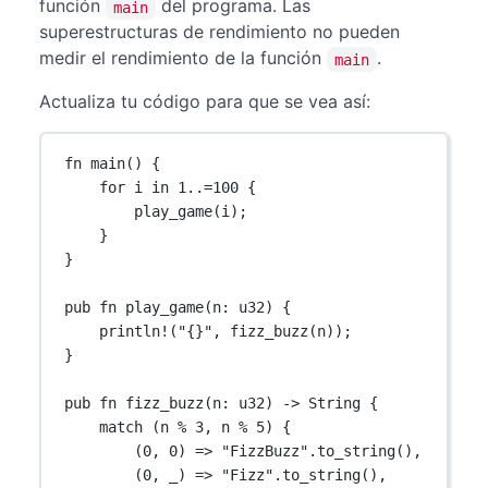
función
del programa. Las
main
superestructuras de rendimiento no pueden
medir el rendimiento de la función
.
main
Actualiza tu código para que se vea así:
fn
main
() {
for
 i 
in
1
..=
100
 {
play_game
(i);
}
}
pub
fn
play_game
(n
:
u32
) {
println!
(
"{}"
, 
fizz_buzz
(n));
}
pub
fn
fizz_buzz
(n
:
u32
) 
->
String
 {
match
 (n 
%
3
, n 
%
5
) {
(
0
, 
0
) 
=>
"FizzBuzz"
.
to_string
(),
(
0
, _) 
=>
"Fizz"
.
to_string
(),