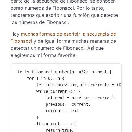
parte de la secuencia de Fibonacci se conocen
como números de Fibonacci. Por lo tanto,
tendremos que escribir una función que detecte
los números de Fibonacci.
Hay
muchas formas de escribir la secuencia de
Fibonacci
y de igual forma muchas maneras de
detectar un número de Fibonacci. Así que
elegiremos mi forma favorita:
fn
is_fibonacci_number
(n
:
u32
) 
->
bool
 {
for
 i 
in
0
..=
n {
let
 (
mut
 previous, 
mut
 current) 
=
 (
0
, 
1
)
while
 current 
<
 i {
let
 next 
=
 previous 
+
 current;
previous 
=
 current;
current 
=
 next;
}
if
 current 
==
 n {
return
true
;