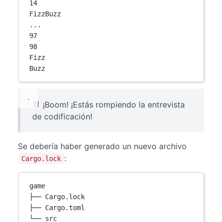
14
FizzBuzz
...
97
98
Fizz
Buzz
🐰 ¡Boom! ¡Estás rompiendo la entrevista
de codificación!
Se debería haber generado un nuevo archivo
:
Cargo.lock
game
├── Cargo.lock
├── Cargo.toml
└── src