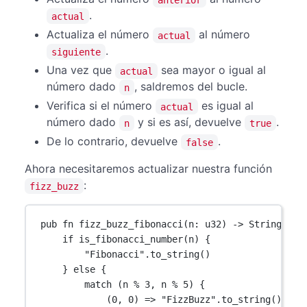
.
actual
Actualiza el número
al número
actual
.
siguiente
Una vez que
sea mayor o igual al
actual
número dado
, saldremos del bucle.
n
Verifica si el número
es igual al
actual
número dado
y si es así, devuelve
.
n
true
De lo contrario, devuelve
.
false
Ahora necesitaremos actualizar nuestra función
:
fizz_buzz
pub
fn
fizz_buzz_fibonacci
(n
:
u32
) 
->
String
 {
if
is_fibonacci_number
(n) {
"Fibonacci"
.
to_string
()
} 
else
 {
match
 (n 
%
3
, n 
%
5
) {
(
0
, 
0
) 
=>
"FizzBuzz"
.
to_string
(),