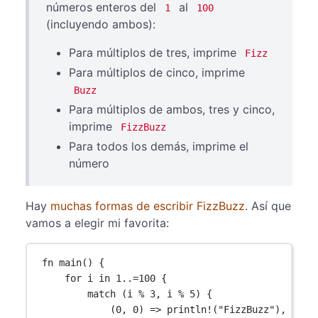
números enteros del
al
1
100
(incluyendo ambos):
Para múltiplos de tres, imprime
Fizz
Para múltiplos de cinco, imprime
Buzz
Para múltiplos de ambos, tres y cinco,
imprime
FizzBuzz
Para todos los demás, imprime el
número
Hay
muchas formas de escribir FizzBuzz
. Así que
vamos a elegir mi favorita:
fn
main
() {
for
 i 
in
1
..=
100
 {
match
 (i 
%
3
, i 
%
5
) {
(
0
, 
0
) 
=>
println!
(
"FizzBuzz"
),