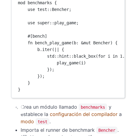
mod
benchmarks
 {
use
test
::
Bencher
;
use
super
::
play_game;
#[bench]
fn
bench_play_game
(b
:
&mut
Bencher
) {
b
.
iter
(
||
 {
std
::
hint
::
black_box
(
for
 i 
in
1
..=
10
play_game
(i)
});
});
}
}
Crea un módulo llamado
y
benchmarks
establece la
configuración del compilador
a
modo
.
test
Importa el runner de benchmark
.
Bencher