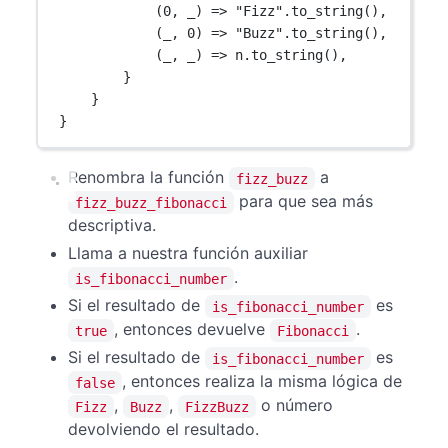
(
0
, _) 
=>
"Fizz"
.
to_string
(),
(_, 
0
) 
=>
"Buzz"
.
to_string
(),
(_, _) 
=>
 n
.
to_string
(),
}
}
}
Renombra la función
a
fizz_buzz
para que sea más
fizz_buzz_fibonacci
descriptiva.
Llama a nuestra función auxiliar
.
is_fibonacci_number
Si el resultado de
es
is_fibonacci_number
, entonces devuelve
.
true
Fibonacci
Si el resultado de
es
is_fibonacci_number
, entonces realiza la misma lógica de
false
,
,
o número
Fizz
Buzz
FizzBuzz
devolviendo el resultado.