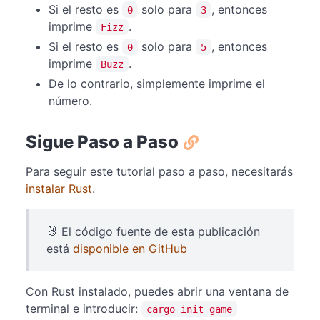
Si el resto es
solo para
, entonces
0
3
imprime
.
Fizz
Si el resto es
solo para
, entonces
0
5
imprime
.
Buzz
De lo contrario, simplemente imprime el
número.
Sigue Paso a Paso
Para seguir este tutorial paso a paso, necesitarás
instalar Rust
.
🐰 El código fuente de esta publicación
está
disponible en GitHub
Con Rust instalado, puedes abrir una ventana de
terminal e introducir:
cargo init game