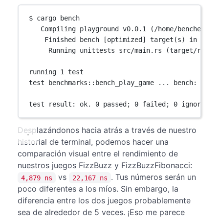
$ cargo bench
Compiling playground v0.0.1 (/home/bencher)
Finished bench [optimized] target(s) in 0.00
Running unittests src/main.rs (target/relea
running 1 test
test benchmarks::bench_play_game ... bench:     
test result: ok. 0 passed; 0 failed; 0 ignored; 
Desplazándonos hacia atrás a través de nuestro
historial de terminal, podemos hacer una
comparación visual entre el rendimiento de
nuestros juegos FizzBuzz y FizzBuzzFibonacci:
vs
. Tus números serán un
4,879 ns
22,167 ns
poco diferentes a los míos. Sin embargo, la
diferencia entre los dos juegos probablemente
sea de alrededor de 5 veces. ¡Eso me parece