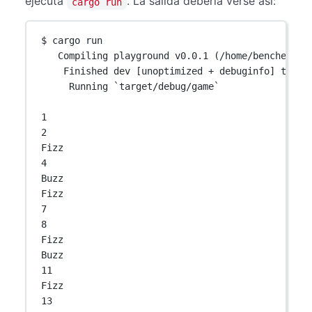
ejecuta
. La salida debería verse así:
cargo run
$ cargo run
Compiling playground v0.0.1 (/home/bencher)
Finished dev [unoptimized + debuginfo] targe
Running `target/debug/game`
1
2
Fizz
4
Buzz
Fizz
7
8
Fizz
Buzz
11
Fizz
13