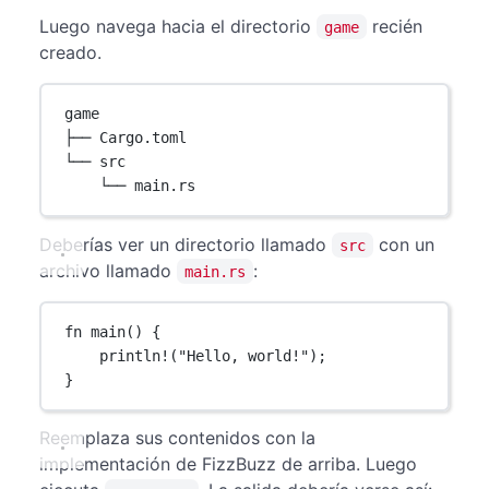
Luego navega hacia el directorio
recién
game
creado.
game
├── Cargo.toml
└── src
└── main.rs
Deberías ver un directorio llamado
con un
src
archivo llamado
:
main.rs
fn
main
() {
println!
(
"Hello, world!"
);
}
Reemplaza sus contenidos con la
implementación de FizzBuzz de arriba. Luego