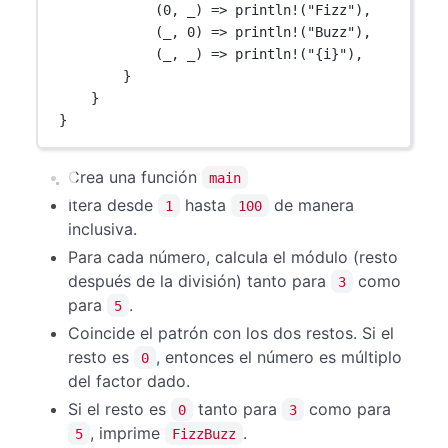
(
0
, _) 
=>
println!
(
"Fizz"
),
(_, 
0
) 
=>
println!
(
"Buzz"
),
(_, _) 
=>
println!
(
"{i}"
),
}
}
}
Crea una función
main
Itera desde
hasta
de manera
1
100
inclusiva.
Para cada número, calcula el módulo (resto
después de la división) tanto para
como
3
para
.
5
Coincide el patrón con los dos restos. Si el
resto es
, entonces el número es múltiplo
0
del factor dado.
Si el resto es
tanto para
como para
0
3
, imprime
.
5
FizzBuzz