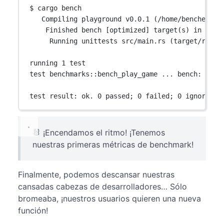
$ cargo bench
Compiling playground v0.0.1 (/home/bencher)
Finished bench [optimized] target(s) in 0.02
Running unittests src/main.rs (target/relea
running 1 test
test benchmarks::bench_play_game ... bench:     
test result: ok. 0 passed; 0 failed; 0 ignored; 
🐰 ¡Encendamos el ritmo! ¡Tenemos
nuestras primeras métricas de benchmark!
Finalmente, podemos descansar nuestras
cansadas cabezas de desarrolladores… Sólo
bromeaba, ¡nuestros usuarios quieren una nueva
función!