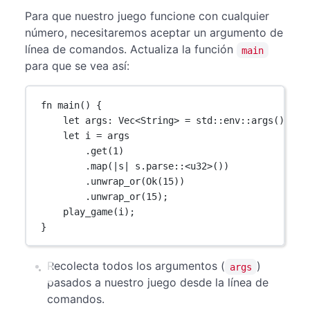
Para que nuestro juego funcione con cualquier
número, necesitaremos aceptar un argumento de
línea de comandos. Actualiza la función
main
para que se vea así:
fn
main
() {
let
 args
:
Vec
<
String
> 
=
std
::
env
::
args
()
.
col
let
 i 
=
 args
.
get
(
1
)
.
map
(
|
s
|
 s
.
parse
::
<
u32
>())
.
unwrap_or
(
Ok
(
15
))
.
unwrap_or
(
15
);
play_game
(i);
}
Recolecta todos los argumentos (
)
args
pasados a nuestro juego desde la línea de
comandos.