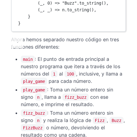
(_, 
0
) 
=>
"Buzz"
.
to_string
(),
(_, _) 
=>
 n
.
to_string
(),
}
}
Ahora hemos separado nuestro código en tres
funciones diferentes:
: El punto de entrada principal a
main
nuestro programa que itera a través de los
números del
al
, inclusive, y llama a
1
100
para cada número.
play_game
: Toma un número entero sin
play_game
signo
, llama a
con ese
n
fizz_buzz
número, e imprime el resultado.
: Toma un número entero sin
fizz_buzz
signo
y realiza la lógica de
,
,
n
Fizz
Buzz
o número, devolviendo el
FizzBuzz
resultado como una cadena.