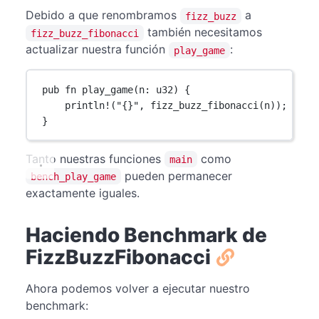
Debido a que renombramos
a
fizz_buzz
también necesitamos
fizz_buzz_fibonacci
actualizar nuestra función
:
play_game
pub
fn
play_game
(n
:
u32
) {
println!
(
"{}"
, 
fizz_buzz_fibonacci
(n));
}
Tanto nuestras funciones
como
main
pueden permanecer
bench_play_game
exactamente iguales.
Haciendo Benchmark de
FizzBuzzFibonacci
Ahora podemos volver a ejecutar nuestro
benchmark: