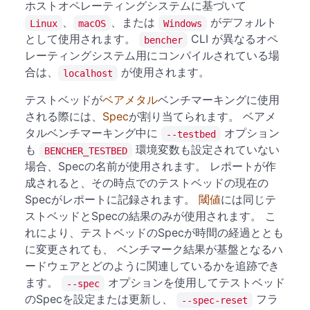
ホストオペレーティングシステムに基づいて
、
、または
がデフォルト
Linux
macOS
Windows
として使用されます。
CLI が異なるオペ
bencher
レーティングシステム用にコンパイルされている場
合は、
が使用されます。
localhost
テストベッドが
ベアメタル
ベンチマーキングに使用
される際には、
Spec
が割り当てられます。 ベアメ
タルベンチマーキング中に
オプション
--testbed
も
環境変数も設定されていない
BENCHER_TESTBED
場合、Specの名前が使用されます。 レポートが作
成されると、その時点でのテストベッドの現在の
Specがレポートに記録されます。
閾値
には同じテ
ストベッドとSpecの結果のみが使用されます。 こ
れにより、テストベッドのSpecが時間の経過ととも
に変更されても、 ベンチマーク結果が基盤となるハ
ードウェアとどのように関連しているかを追跡でき
ます。
オプションを使用してテストベッド
--spec
のSpecを設定または更新し、
フラ
--spec-reset