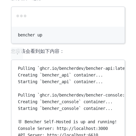
Terminal window
bencher
up
您应该会看到如下内容：
Pulling `ghcr.io/bencherdev/bencher-api:latest` 
Creating `bencher_api` container...
Starting `bencher_api` container...
Pulling `ghcr.io/bencherdev/bencher-console:late
Creating `bencher_console` container...
Starting `bencher_console` container...
🐰 Bencher Self-Hosted is up and running!
Console Server: http://localhost:3000
API Server: http://localhost:6610