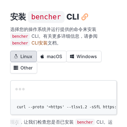
安装
CLI
bencher
选择您的操作系统并运行提供的命令来安装
CLI。有关更多详细信息，请参阅
bencher
CLI安装
文档。
bencher
Linux
macOS
Windows
Other
Terminal window
curl
--proto
'=https'
--tlsv1.2
-sSfL
https://be
现在，让我们检查您是否已安装
CLI。运
bencher