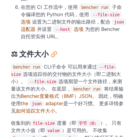
在您的 CI 工作流中，使用
子命
bencher run
令编译您的 Python 代码，使用
--file-size
选项
设置为二进制文件的输出路径，配合
json
适配器
并设置
选项
为您的 Bencher
--host
自托管实例 URL。
⚖️ 文件大小
CLI子命令 可以用来通过
bencher run
--file-
选项追踪你的交付物的文件大小（即二进制大
size
小）。
选项期望一个文件路径，来测
--file-size
量该文件的大小。 在底层，
将结果输
bencher run
出为
Bencher度量格式（BMF）JSON
。 因此，明确
使用
the
adapter
是一个好习惯。 更多详情参
json
见
如何追踪文件大小
。
收集到的
度量（即
）。 只有
file-size
字节（B）
文件大小值（即
）是可用的。 不收集
value