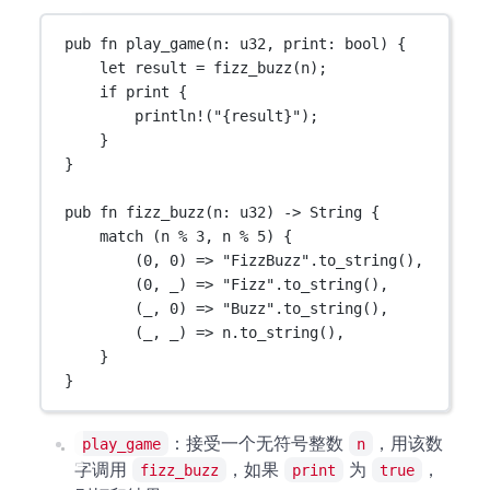
pub
fn
play_game
(n
:
u32
, print
:
bool
) {
let
 result 
=
fizz_buzz
(n);
if
 print {
println!
(
"{result}"
);
}
}
pub
fn
fizz_buzz
(n
:
u32
) 
->
String
 {
match
 (n 
%
3
, n 
%
5
) {
(
0
, 
0
) 
=>
"FizzBuzz"
.
to_string
(),
(
0
, _) 
=>
"Fizz"
.
to_string
(),
(_, 
0
) 
=>
"Buzz"
.
to_string
(),
(_, _) 
=>
 n
.
to_string
(),
}
}
：接受一个无符号整数
，用该数
play_game
n
字调用
，如果
为
，
fizz_buzz
print
true