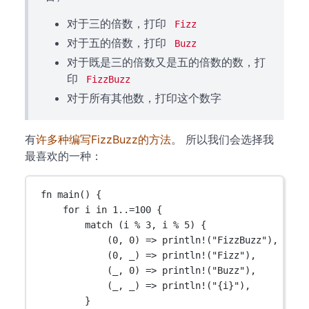
对于三的倍数，打印
Fizz
对于五的倍数，打印
Buzz
对于既是三的倍数又是五的倍数的数，打
印
FizzBuzz
对于所有其他数，打印这个数字
有
许多种编写FizzBuzz的方法
。 所以我们会选择我
最喜欢的一种：
fn
main
() {
for
 i 
in
1
..=
100
 {
match
 (i 
%
3
, i 
%
5
) {
(
0
, 
0
) 
=>
println!
(
"FizzBuzz"
),
(
0
, _) 
=>
println!
(
"Fizz"
),
(_, 
0
) 
=>
println!
(
"Buzz"
),
(_, _) 
=>
println!
(
"{i}"
),
}