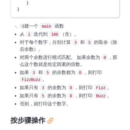
}
}
创建一个
函数
main
从
迭代到
（含）。
1
100
对于每个数字，分别计算
和
的取余（除
3
5
后余数）。
对两个余数进行模式匹配。 如果余数为
，那
0
么这个数就是给定因素的倍数。
如果
和
的余数都为
，则打印
3
5
0
。
FizzBuzz
如果只有
的余数为
，则打印
。
3
0
Fizz
如果只有
的余数为
，则打印
。
5
0
Buzz
否则，就打印这个数字。
按步骤操作