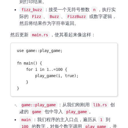
则打印结果。
：接受一个无符号整数
，执行实
fizz_buzz
n
际的
、
、
或数字逻辑，
Fizz
Buzz
FizzBuzz
然后将结果作为字符串返回。
然后更新
，使其看起来像这样：
main.rs
use
game
::
play_game;
fn
main
() {
for
 i 
in
1
..=
100
 {
play_game
(i, 
true
);
}
}
：从我们刚刚用
创
game::play_game
lib.rs
建的
包中导入
。
game
play_game
：我们程序的主入口点，遍历从
到
main
1
的数字，对每个数字调用
，并
100
play_game