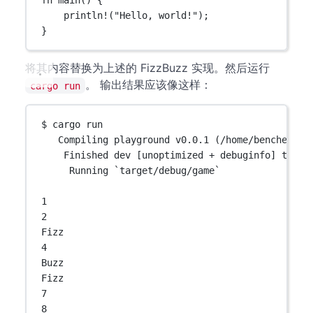
fn
main
() {
println!
(
"Hello, world!"
);
}
将其内容替换为上述的 FizzBuzz 实现。然后运行
。 输出结果应该像这样：
cargo run
$ cargo run
Compiling playground v0.0.1 (/home/bencher)
Finished dev [unoptimized + debuginfo] targe
Running `target/debug/game`
1
2
Fizz
4
Buzz
Fizz
7
8