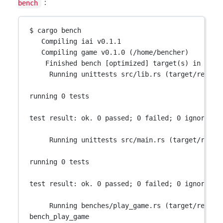
：
bench
$ cargo bench
Compiling iai v0.1.1
Compiling game v0.1.0 (/home/bencher)
Finished bench [optimized] target(s) in 2.55
Running unittests src/lib.rs (target/releas
running 0 tests
test result: ok. 0 passed; 0 failed; 0 ignored; 
Running unittests src/main.rs (target/relea
running 0 tests
test result: ok. 0 passed; 0 failed; 0 ignored; 
Running benches/play_game.rs (target/releas
bench_play_game