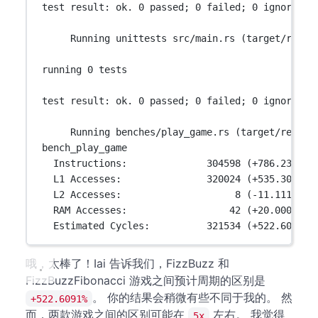
test result: ok. 0 passed; 0 failed; 0 ignored; 
Running unittests src/main.rs (target/relea
running 0 tests
test result: ok. 0 passed; 0 failed; 0 ignored; 
Running benches/play_game.rs (target/releas
bench_play_game
Instructions:              304598 (+786.2322%)
L1 Accesses:               320024 (+535.3086%)
L2 Accesses:                    8 (-11.11111%)
RAM Accesses:                  42 (+20.00000%)
Estimated Cycles:          321534 (+522.6091%)
哦，太棒了！Iai 告诉我们，FizzBuzz 和
FizzBuzzFibonacci 游戏之间预计周期的区别是
。 你的结果会稍微有些不同于我的。 然
+522.6091%
而，两款游戏之间的区别可能在
左右。 我觉得
5x