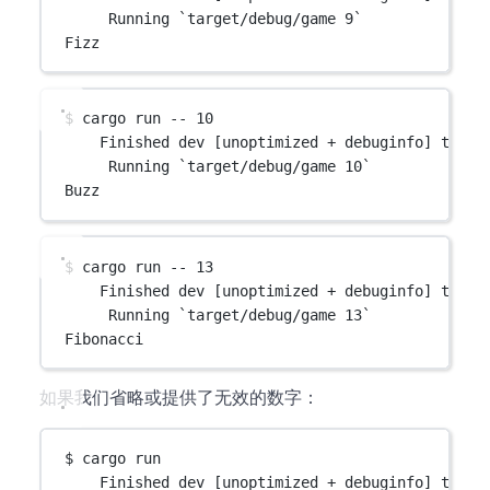
Running `target/debug/game 9`
Fizz
$ cargo run -- 10
Finished dev [unoptimized + debuginfo] targe
Running `target/debug/game 10`
Buzz
$ cargo run -- 13
Finished dev [unoptimized + debuginfo] targe
Running `target/debug/game 13`
Fibonacci
如果我们省略或提供了无效的数字：
$ cargo run
Finished dev [unoptimized + debuginfo] targe