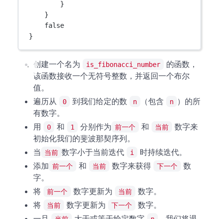
}
}
false
}
创建一个名为
的函数，
is_fibonacci_number
该函数接收一个无符号整数，并返回一个布尔
值。
遍历从
到我们给定的数
（包含
）的所
0
n
n
有数字。
用
和
分别作为
和
数字来
0
1
前一个
当前
初始化我们的斐波那契序列。
当
数字小于当前迭代
时持续迭代。
当前
i
添加
和
数字来获得
数
前一个
当前
下一个
字。
将
数字更新为
数字。
前一个
当前
将
数字更新为
数字。
当前
下一个
一旦
大于或等于给定数字
，我们将退
当前
n