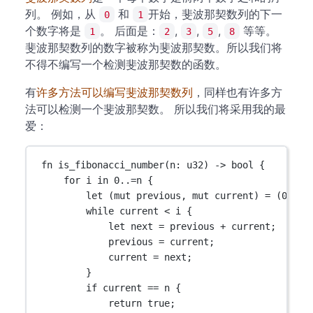
列。 例如，从
和
开始，斐波那契数列的下一
0
1
个数字将是
。 后面是：
,
,
,
等等。
1
2
3
5
8
斐波那契数列的数字被称为斐波那契数。所以我们将
不得不编写一个检测斐波那契数的函数。
有
许多方法可以编写斐波那契数列
，同样也有许多方
法可以检测一个斐波那契数。 所以我们将采用我的最
爱：
fn
is_fibonacci_number
(n
:
u32
) 
->
bool
 {
for
 i 
in
0
..=
n {
let
 (
mut
 previous, 
mut
 current) 
=
 (
0
, 
1
)
while
 current 
<
 i {
let
 next 
=
 previous 
+
 current;
previous 
=
 current;
current 
=
 next;
}
if
 current 
==
 n {
return
true
;