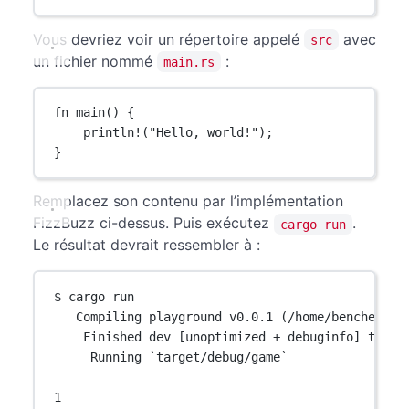
Vous devriez voir un répertoire appelé
avec
src
un fichier nommé
:
main.rs
fn
main
() {
println!
(
"Hello, world!"
);
}
Remplacez son contenu par l’implémentation
FizzBuzz ci-dessus. Puis exécutez
.
cargo run
Le résultat devrait ressembler à :
$ cargo run
Compiling playground v0.0.1 (/home/bencher)
Finished dev [unoptimized + debuginfo] targe
Running `target/debug/game`
1