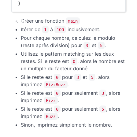
}
Créer une fonction
main
Itérer de
à
inclusivement.
1
100
Pour chaque nombre, calculez le modulo
(reste après division) pour
et
.
3
5
Utilisez le pattern matching sur les deux
restes. Si le reste est
, alors le nombre est
0
un multiple du facteur donné.
Si le reste est
pour
et
, alors
0
3
5
imprimez
.
FizzBuzz
Si le reste est
pour seulement
, alors
0
3
imprimez
.
Fizz
Si le reste est
pour seulement
, alors
0
5
imprimez
.
Buzz
Sinon, imprimez simplement le nombre.