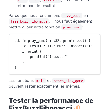
retournant le résultat.
Parce que nous renommons
en
fizz_buzz
, il nous faut également
fizz_buzz_fibonacci
mettre à jour notre fonction
:
play_game
pub
fn
play_game
(n
:
u32
, print
:
bool
) {
let
 result 
=
fizz_buzz_fibonacci
(n);
if
 print {
println!
(
"{result}"
);
}
}
Les fonctions
et
main
bench_play_game
peuvent rester exactement les mêmes.
Tester la performance de
FizzBuzzFibonacci