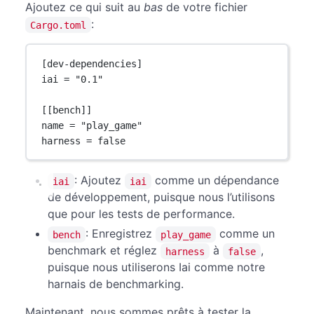
Ajoutez ce qui suit au
bas
de votre fichier
:
Cargo.toml
[
dev-dependencies
]
iai = 
"0.1"
[[
bench
]]
name = 
"play_game"
harness = 
false
: Ajoutez
comme un dépendance
iai
iai
de développement, puisque nous l’utilisons
que pour les tests de performance.
: Enregistrez
comme un
bench
play_game
benchmark et réglez
à
,
harness
false
puisque nous utiliserons Iai comme notre
harnais de benchmarking.
Maintenant, nous sommes prêts à tester la