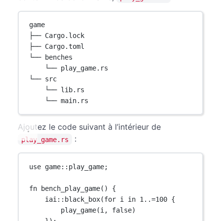
game
├── Cargo.lock
├── Cargo.toml
└── benches
└── play_game.rs
└── src
└── lib.rs
└── main.rs
Ajoutez le code suivant à l’intérieur de
:
play_game.rs
use
game
::
play_game;
fn
bench_play_game
() {
iai
::
black_box
(
for
 i 
in
1
..=
100
 {
play_game
(i, 
false
)
});