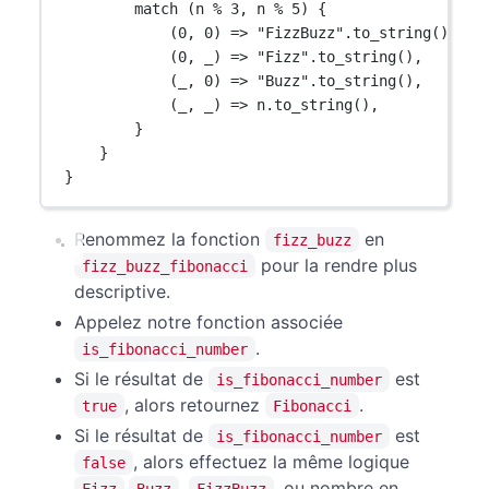
match
 (n 
%
3
, n 
%
5
) {
(
0
, 
0
) 
=>
"FizzBuzz"
.
to_string
(),
(
0
, _) 
=>
"Fizz"
.
to_string
(),
(_, 
0
) 
=>
"Buzz"
.
to_string
(),
(_, _) 
=>
 n
.
to_string
(),
}
}
}
Renommez la fonction
en
fizz_buzz
pour la rendre plus
fizz_buzz_fibonacci
descriptive.
Appelez notre fonction associée
.
is_fibonacci_number
Si le résultat de
est
is_fibonacci_number
, alors retournez
.
true
Fibonacci
Si le résultat de
est
is_fibonacci_number
, alors effectuez la même logique
false
,
,
, ou nombre en
Fizz
Buzz
FizzBuzz