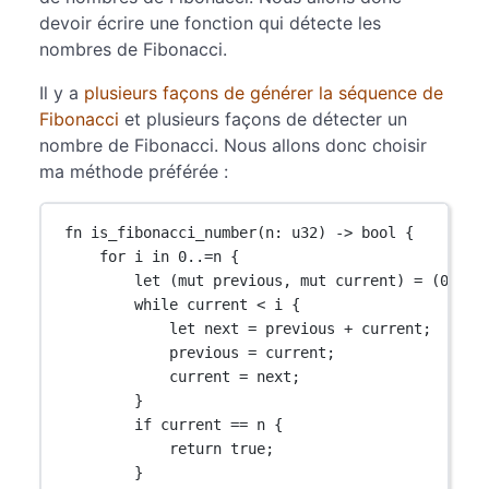
devoir écrire une fonction qui détecte les
nombres de Fibonacci.
Il y a
plusieurs façons de générer la séquence de
Fibonacci
et plusieurs façons de détecter un
nombre de Fibonacci. Nous allons donc choisir
ma méthode préférée :
fn
is_fibonacci_number
(n
:
u32
) 
->
bool
 {
for
 i 
in
0
..=
n {
let
 (
mut
 previous, 
mut
 current) 
=
 (
0
, 
1
)
while
 current 
<
 i {
let
 next 
=
 previous 
+
 current;
previous 
=
 current;
current 
=
 next;
}
if
 current 
==
 n {
return
true
;
}