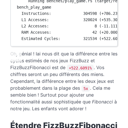
Running benches/play_game.rs (target/releas
bench_play_game
Instructions:              304598 (+786.2322%)
L1 Accesses:               320024 (+535.3086%)
L2 Accesses:                    8 (-11.11111%)
RAM Accesses:                  42 (+20.00000%)
Estimated Cycles:          321534 (+522.6091%)
Oh, génial ! Iai nous dit que la différence entre les
cycles estimés de nos jeux FizzBuzz et
FizzBuzzFibonacci est de
. Vos
+522.6091%
chiffres seront un peu différents des miens.
Cependant, la différence entre les deux jeux est
probablement dans la plage des
. Cela me
5x
semble bien ! Surtout pour ajouter une
fonctionnalité aussi sophistiquée que
Fibonacci
à
notre jeu. Les enfants vont adorer !
Étendre FizzBuzzFibonacci