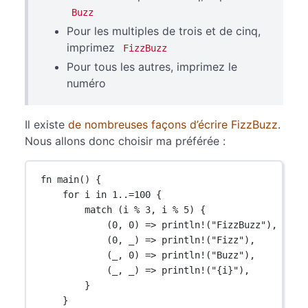
Buzz
Pour les multiples de trois et de cinq,
imprimez
FizzBuzz
Pour tous les autres, imprimez le
numéro
Il existe
de nombreuses façons d’écrire FizzBuzz
.
Nous allons donc choisir ma préférée :
fn
main
() {
for
 i 
in
1
..=
100
 {
match
 (i 
%
3
, i 
%
5
) {
(
0
, 
0
) 
=>
println!
(
"FizzBuzz"
),
(
0
, _) 
=>
println!
(
"Fizz"
),
(_, 
0
) 
=>
println!
(
"Buzz"
),
(_, _) 
=>
println!
(
"{i}"
),
}
}