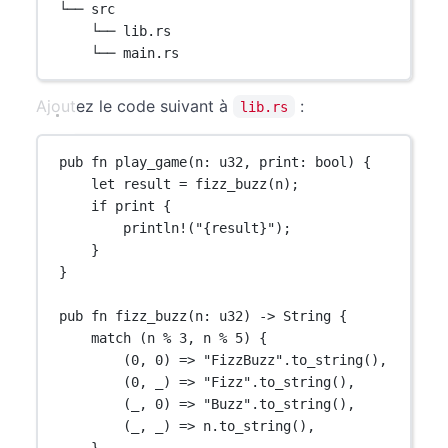
└── src
└── lib.rs
└── main.rs
Ajoutez le code suivant à
:
lib.rs
pub
fn
play_game
(n
:
u32
, print
:
bool
) {
let
 result 
=
fizz_buzz
(n);
if
 print {
println!
(
"{result}"
);
}
}
pub
fn
fizz_buzz
(n
:
u32
) 
->
String
 {
match
 (n 
%
3
, n 
%
5
) {
(
0
, 
0
) 
=>
"FizzBuzz"
.
to_string
(),
(
0
, _) 
=>
"Fizz"
.
to_string
(),
(_, 
0
) 
=>
"Buzz"
.
to_string
(),
(_, _) 
=>
 n
.
to_string
(),