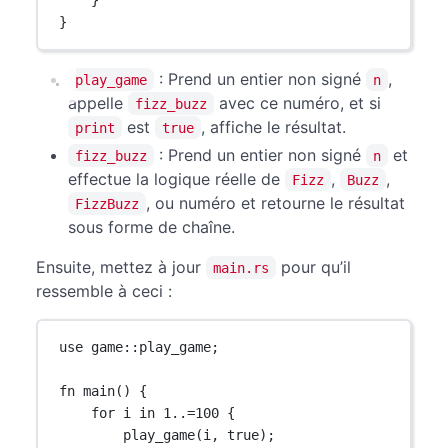
}
}
: Prend un entier non signé
,
play_game
n
appelle
avec ce numéro, et si
fizz_buzz
est
, affiche le résultat.
print
true
: Prend un entier non signé
et
fizz_buzz
n
effectue la logique réelle de
,
,
Fizz
Buzz
, ou numéro et retourne le résultat
FizzBuzz
sous forme de chaîne.
Ensuite, mettez à jour
pour qu’il
main.rs
ressemble à ceci :
use
game
::
play_game;
fn
main
() {
for
 i 
in
1
..=
100
 {
play_game
(i, 
true
);