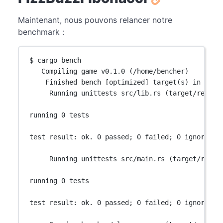
Maintenant, nous pouvons relancer notre
benchmark :
$ cargo bench
Compiling game v0.1.0 (/home/bencher)
Finished bench [optimized] target(s) in 2.20
Running unittests src/lib.rs (target/releas
running 0 tests
test result: ok. 0 passed; 0 failed; 0 ignored; 
Running unittests src/main.rs (target/relea
running 0 tests
test result: ok. 0 passed; 0 failed; 0 ignored; 