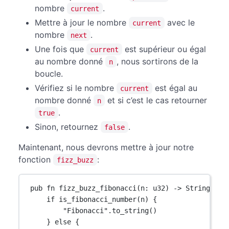
nombre
.
current
Mettre à jour le nombre
avec le
current
nombre
.
next
Une fois que
est supérieur ou égal
current
au nombre donné
, nous sortirons de la
n
boucle.
Vérifiez si le nombre
est égal au
current
nombre donné
et si c’est le cas retourner
n
.
true
Sinon, retournez
.
false
Maintenant, nous devrons mettre à jour notre
fonction
:
fizz_buzz
pub
fn
fizz_buzz_fibonacci
(n
:
u32
) 
->
String
 {
if
is_fibonacci_number
(n) {
"Fibonacci"
.
to_string
()
} 
else
 {