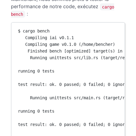
performance de notre code, exécutez
cargo
:
bench
$ cargo bench
Compiling iai v0.1.1
Compiling game v0.1.0 (/home/bencher)
Finished bench [optimized] target(s) in 2.55
Running unittests src/lib.rs (target/releas
running 0 tests
test result: ok. 0 passed; 0 failed; 0 ignored; 
Running unittests src/main.rs (target/relea
running 0 tests
test result: ok. 0 passed; 0 failed; 0 ignored; 