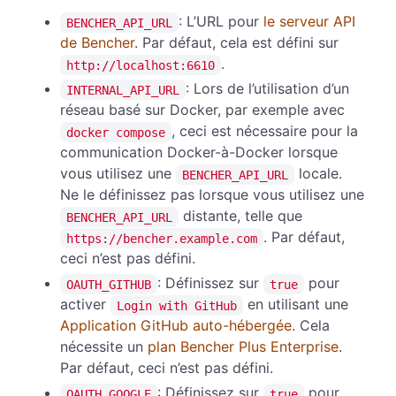
: L’URL pour
le serveur API
BENCHER_API_URL
de Bencher
. Par défaut, cela est défini sur
.
http://localhost:6610
: Lors de l’utilisation d’un
INTERNAL_API_URL
réseau basé sur Docker, par exemple avec
, ceci est nécessaire pour la
docker compose
communication Docker-à-Docker lorsque
vous utilisez une
locale.
BENCHER_API_URL
Ne le définissez pas lorsque vous utilisez une
distante, telle que
BENCHER_API_URL
. Par défaut,
https://bencher.example.com
ceci n’est pas défini.
: Définissez sur
pour
OAUTH_GITHUB
true
activer
en utilisant une
Login with GitHub
Application GitHub auto-hébergée
. Cela
nécessite un
plan Bencher Plus Enterprise
.
Par défaut, ceci n’est pas défini.
: Définissez sur
pour
OAUTH_GOOGLE
true