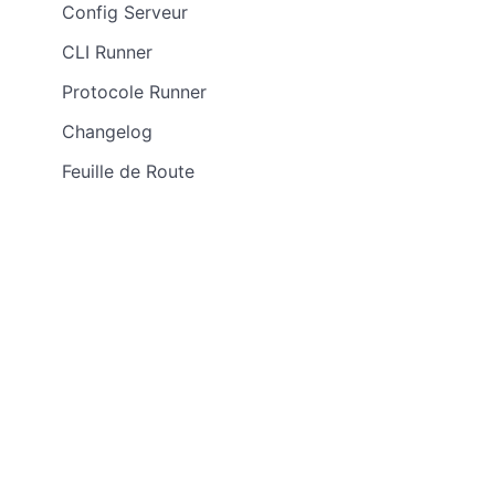
Config Serveur
CLI Runner
Protocole Runner
Changelog
Feuille de Route
Art Antérieur
Architecture
Schéma de base de
données