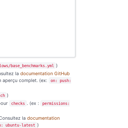
)
lows/base_benchmarks.yml
nsultez la
documentation GitHub
 aperçu complet. (ex:
on: push:
)
nch
our
. (ex :
checks
permissions:
 Consultez la
documentation
)
n: ubuntu-latest