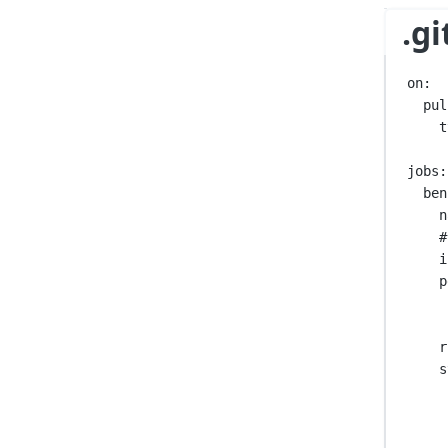
.g
on
:
pul
t
jobs
:
ben
n
#
i
p
r
s