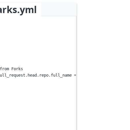
arks.yml
from Forks
ull_request.head.repo.full_name == github.repository