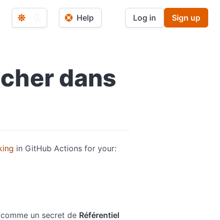
Help
Log in
Sign up
ncher dans
king
in GitHub Actions for your:
nie comme un secret de
Référentiel