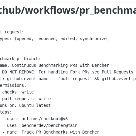
ithub/workflows/pr_benchm
l_request
:
ypes
: [
opened
, 
reopened
, 
edited
, 
synchronize
]
chmark_pr_branch
:
ame
: 
Continuous Benchmarking PRs with Bencher
 DO NOT REMOVE: For handling Fork PRs see Pull Requests 
f
: 
github.event_name == 'pull_request' && github.event.p
ermissions
:
checks
: 
write
pull-requests
: 
write
uns-on
: 
ubuntu-latest
teps
:
- 
uses
: 
actions/checkout@v6
- 
uses
: 
bencherdev/bencher@main
- 
name
: 
Track PR Benchmarks with Bencher