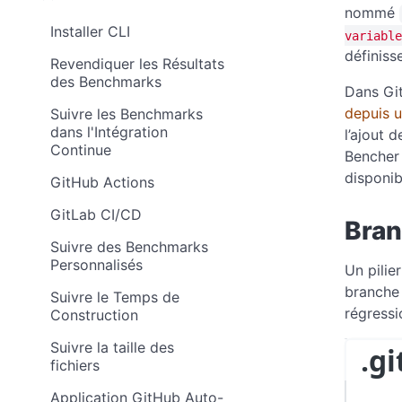
nommé
Installer CLI
variable
définiss
Revendiquer les Résultats
des Benchmarks
Dans Gi
depuis u
Suivre les Benchmarks
dans l'Intégration
l’ajout 
Continue
Bencher 
disponib
GitHub Actions
GitLab CI/CD
Bran
Suivre des Benchmarks
Personnalisés
Un pilie
branche 
Suivre le Temps de
régressi
Construction
Suivre la taille des
.g
fichiers
Application GitHub Auto-