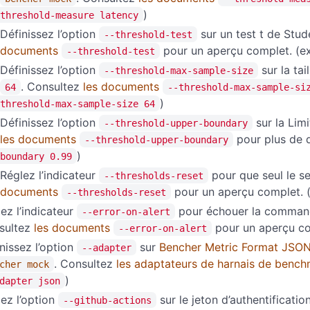
)
threshold-measure latency
Définissez l’option
sur un test t de Stud
--threshold-test
documents
pour un aperçu complet. (e
--threshold-test
Définissez l’option
sur la tai
--threshold-max-sample-size
. Consultez
les documents
64
--threshold-max-sample-si
)
threshold-max-sample-size 64
Définissez l’option
sur la Lim
--threshold-upper-boundary
les documents
pour plus de d
--threshold-upper-boundary
)
boundary 0.99
Réglez l’indicateur
pour que seul le se
--thresholds-reset
documents
pour un aperçu complet. 
--thresholds-reset
ez l’indicateur
pour échouer la commande
--error-on-alert
sultez
les documents
pour un aperçu co
--error-on-alert
nissez l’option
sur
Bencher Metric Format JSON
--adapter
. Consultez
les adaptateurs de harnais de benc
cher mock
)
dapter json
ez l’option
sur le jeton d’authentificatio
--github-actions