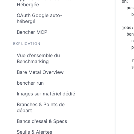
on
:
Hébergée
pus
b
OAuth Google auto-
hébergé
jobs
:
Bencher MCP
ben
n
EXPLICATION
p
Vue d'ensemble du
r
Benchmarking
s
Bare Metal Overview
bencher run
Images sur matériel dédié
Branches & Points de
départ
Bancs d'essai & Specs
Seuils & Alertes