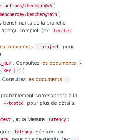
)
: actions/checkout@v6
)
bencherdev/bencher@main
s benchmarks de la branche
 aperçu complet. (ex:
bencher
les documents
pour
--project
)
. Consultez
les documents
I_KEY
-
)
I_KEY }}'
. Consultez
les documents
--
t probablement correspondre à la
s
pour plus de détails.
--tested
, et la Mesure
:
atest
latency
égrée
générée par
latency
pour plus de détails. (ex:
sure
--