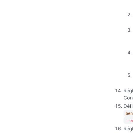
Régl
Con
Défi
ben
--a
Régl