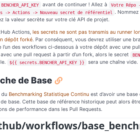
avant de continuer ! Allez à
BENCHER_API_KEY
Votre Répo 
. Nommez 
s -> Actions -> Nouveau secret de référentiel
ez la valeur secrète sur votre clé API de projet.
tHub Actions,
les secrets ne sont pas transmis au runner l
n dépôt forké
. Par conséquent, vous devrez utiliser une 
de l’un des workflows ci-dessous à votre dépôt avec une pul
avec une pull request à partir d’un fork, alors le secret
BEN
le.
sera une chaîne vide.
${{ secrets.BENCHER_API_KEY }}
che de Base
r du
Benchmarking Statistique Continu
est d’avoir une base 
de base. Cette base de référence historique peut alors être
ons de performance dans les Pull Requests.
ithub/workflows/base_benc