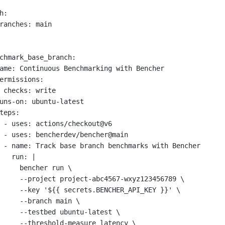
h
:
ranches
: 
main
chmark_base_branch
:
ame
: 
Continuous Benchmarking with Bencher
ermissions
:
checks
: 
write
uns-on
: 
ubuntu-latest
teps
:
- 
uses
: 
actions/checkout@v6
- 
uses
: 
bencherdev/bencher@main
- 
name
: 
Track base branch benchmarks with Bencher
run
: 
|
bencher run \
--project project-abc4567-wxyz123456789 \
--key '${{ secrets.BENCHER_API_KEY }}' \
--branch main \
--testbed ubuntu-latest \
--threshold-measure latency \