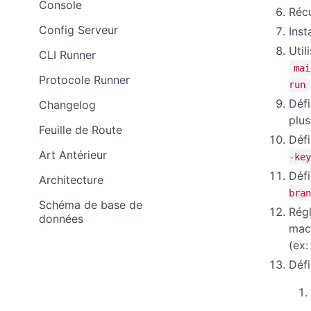
Console
Récu
Config Serveur
Inst
Uti
CLI Runner
mai
Protocole Runner
run
Défi
Changelog
plus
Feuille de Route
Défi
Art Antérieur
-key
Défi
Architecture
bran
Schéma de base de
Régl
données
mac
(ex
Défi