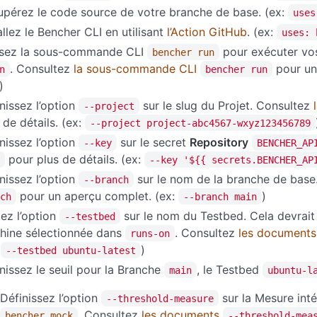
pérez le code source de votre branche de base. (ex:
uses
allez le Bencher CLI en utilisant
l’Action GitHub
. (ex:
uses: 
lisez la sous-commande CLI
pour exécuter vo
bencher run
. Consultez
la sous-commande CLI
pour un
n
bencher run
)
nissez l’option
sur le slug du Projet. Consultez
--project
 de détails. (ex:
--project project-abc4567-wxyz123456789
nissez l’option
sur le secret
Repository
--key
BENCHER_AP
pour plus de détails. (ex:
--key '${{ secrets.BENCHER_AP
nissez l’option
sur le nom de la branche de base
--branch
pour un aperçu complet. (ex:
)
ch
--branch main
ez l’option
sur le nom du Testbed. Cela devrai
--testbed
hine sélectionnée dans
. Consultez
les document
runs-on
:
)
--testbed ubuntu-latest
nissez le seuil pour la Branche
, le Testbed
main
ubuntu-l
Définissez l’option
sur la Mesure int
--threshold-measure
. Consultez
les documents
bencher mock
--threshold-mea