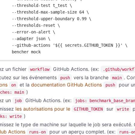
--threshold-test t_test \
--threshold-max-sample-size 64 \
--threshold-upper-boundary 0.99 \
--thresholds-reset \
--error-on-alert \
--adapter json \
--github-actions '${{ secrets.GITHUB_TOKEN }}' \
bencher mock
z un fichier
GitHub Actions. (ex:
workflow
.github/workf
cutez sur les événements
vers la branche
. Co
push
main
ions
et la
documentation GitHub Actions
pour un
on
push
)
ches: main
ez un
GitHub Actions. (ex:
job
jobs: benchmark_base_bra
inissez
les autorisations pour le
sur
p
GITHUB_TOKEN
write
)
ks: write
nissez le type de machine sur laquelle le job sera exécuté.
Hub Actions
pour un aperçu complet. (ex:
runs-on
runs-o