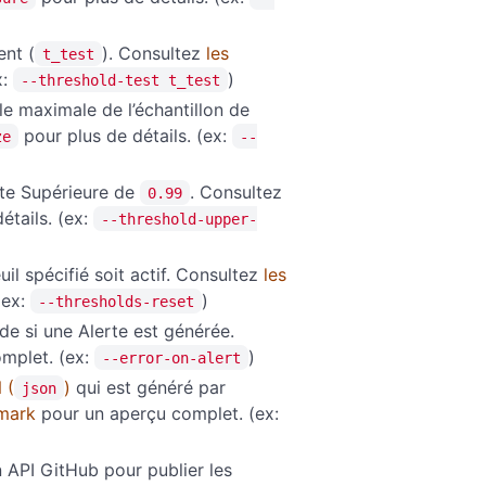
ent (
). Consultez
les
t_test
x:
)
--threshold-test t_test
lle maximale de l’échantillon de
pour plus de détails. (ex:
ze
--
ite Supérieure de
. Consultez
0.99
étails. (ex:
--threshold-upper-
uil spécifié soit actif. Consultez
les
(ex:
)
--thresholds-reset
 si une Alerte est générée.
mplet. (ex:
)
--error-on-alert
 (
)
qui est généré par
json
hmark
pour un aperçu complet. (ex:
n API GitHub pour publier les