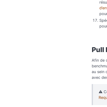
résu
d’e
pour
Spé
pour
Pull
Afin de 
benchmar
au sein
avec de
⚠️ C
Requ