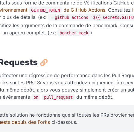
ltats sous forme de commentaire de Vérifications GitHub en
nvironnement
de GitHub Actions
. Consultez
GITHUB_TOKEN
 plus de détails. (ex:
--github-actions '${{ secrets.GITHU
cifiez les arguments de la commande de benchmark. Cons
 un aperçu complet. (ex:
)
bencher mock
 Requests
détecter une régression de performance dans les Pull Requ
ks sur les PRs. Si vous vous attendez uniquement à recevo
 du même dépôt, alors vous pouvez simplement créer un au
s événements
du même dépôt.
on
pull_request
ette solution ne fonctionne que si toutes les PRs provienn
ests depuis des Forks
ci-dessous.