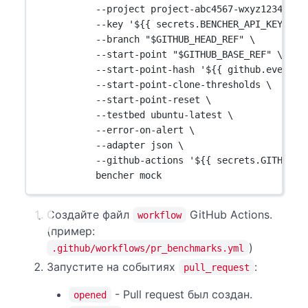
--project project-abc4567-wxyz12345678
--key '${{ secrets.BENCHER_API_KEY }}'
--branch "$GITHUB_HEAD_REF" \
--start-point "$GITHUB_BASE_REF" \
--start-point-hash '${{ github.event.p
--start-point-clone-thresholds \
--start-point-reset \
--testbed ubuntu-latest \
--error-on-alert \
--adapter json \
--github-actions '${{ secrets.GITHUB_T
bencher mock
Создайте файл
GitHub Actions.
workflow
(пример:
)
.github/workflows/pr_benchmarks.yml
Запустите на событиях
:
pull_request
- Pull request был создан.
opened