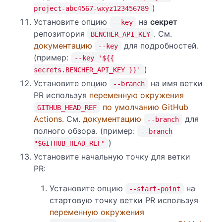
)
project-abc4567-wxyz123456789
Установите опцию
на
секрет
--key
репозитория
. См.
BENCHER_API_KEY
документацию
для подробностей.
--key
(пример:
--key '${{
)
secrets.BENCHER_API_KEY }}'
Установите опцию
на имя ветки
--branch
PR используя
переменную окружения
по умолчанию GitHub
GITHUB_HEAD_REF
Actions
. См.
документацию
для
--branch
полного обзора. (пример:
--branch
)
"$GITHUB_HEAD_REF"
Установите начальную точку для ветки
PR:
Установите опцию
на
--start-point
стартовую точку ветки PR используя
переменную окружения