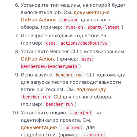
Установите тип машины, на которой будет
выполняться job. См.
документацию
GitHub Actions
для полного
runs-on
обзора. (пример:
)
runs-on: ubuntu-latest
Проверьте исходный код ветки PR.
(пример:
)
uses: actions/checkout@v6
Установите Bencher CLI с использованием
GitHub Action
. (пример:
uses:
)
bencherdev/bencher@main
Используйте
CLI подкоманду
bencher run
для запуска тестов производительности
ветки pull request. См.
подкоманду
CLI
для полного обзора.
bencher run
(пример:
)
bencher run
Установите опцию
на
--project
идентификатор проекта. См.
документацию
для
--project
подробностей. (пример:
--project