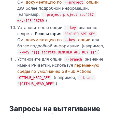
См.
документацию по
опции
--project
для более подробной информации.
(например,
--project project-abc4567-
)
wxyz123456789
Установите для опции
значение
--key
секрета
Репозитория
.
BENCHER_API_KEY
См.
документацию по
опции
для
--key
более подробной информации. (например,
)
--key '${{ secrets.BENCHER_API_KEY }}'
Установите для опции
значение
--branch
имени PR-ветки, используя
переменную
среды по умолчанию GitHub Actions
. (например,
GITHUB_HEAD_REF
--branch
)
"$GITHUB_HEAD_REF"
Запросы на вытягивание