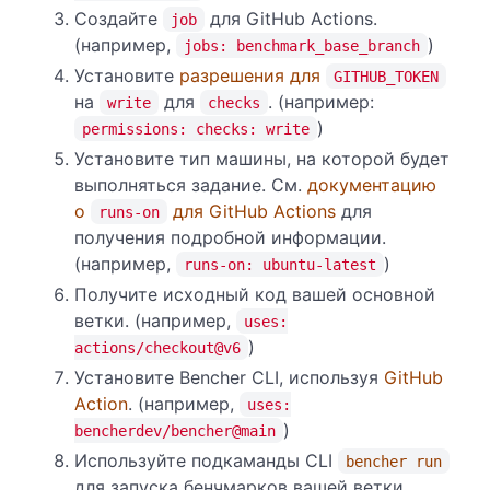
Создайте
для GitHub Actions.
job
(например,
)
jobs: benchmark_base_branch
Установите
разрешения для
GITHUB_TOKEN
на
для
. (например:
write
checks
)
permissions: checks: write
Установите тип машины, на которой будет
выполняться задание. См.
документацию
о
для GitHub Actions
для
runs-on
получения подробной информации.
(например,
)
runs-on: ubuntu-latest
Получите исходный код вашей основной
ветки. (например,
uses:
)
actions/checkout@v6
Установите Bencher CLI, используя
GitHub
Action
. (например,
uses:
)
bencherdev/bencher@main
Используйте подкaманды CLI
bencher run
для запуска бенчмарков вашей ветки