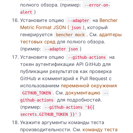
полного обзора. (пример:
--error-on-
)
alert
Установите опцию
на
Bencher
--adapter
Metric Format JSON (
)
, который
json
генерируется
. См.
адаптеры
bencher mock
тестовых сред
для полного обзора.
(пример:
)
--adapter json
Установите опцию
на
--github-actions
токен аутентификации API GitHub для
публикации результатов как проверка
GitHub и комментарий к Pull Request с
использованием
переменной окружения
. См.
документацию
GITHUB_TOKEN
--
для подробностей.
github-actions
(пример:
--github-actions '${{
)
secrets.GITHUB_TOKEN }}'
Укажите аргументы команды теста
производительности. См.
команду теста