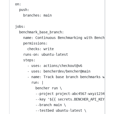
on
:
push
:
branches
: 
main
jobs
:
benchmark_base_branch
:
name
: 
Continuous Benchmarking with Bencher
permissions
:
checks
: 
write
runs-on
: 
ubuntu-latest
steps
:
- 
uses
: 
actions/checkout@v6
- 
uses
: 
bencherdev/bencher@main
- 
name
: 
Track base branch benchmarks with 
run
: 
|
bencher run \
--project project-abc4567-wxyz12345678
--key '${{ secrets.BENCHER_API_KEY }}'
--branch main \
--testbed ubuntu-latest \