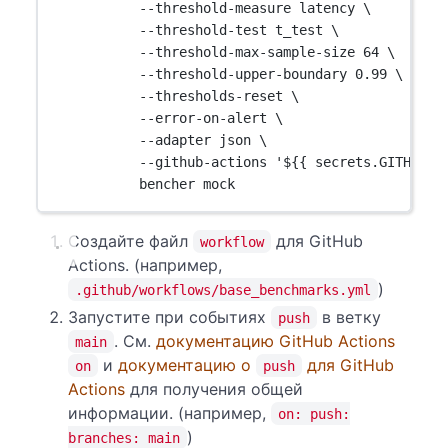
--threshold-measure latency \
--threshold-test t_test \
--threshold-max-sample-size 64 \
--threshold-upper-boundary 0.99 \
--thresholds-reset \
--error-on-alert \
--adapter json \
--github-actions '${{ secrets.GITHUB_T
bencher mock
Создайте файл
для GitHub
workflow
Actions. (например,
)
.github/workflows/base_benchmarks.yml
Запустите при событиях
в ветку
push
. См.
документацию GitHub Actions
main
и
документацию о
для GitHub
on
push
Actions
для получения общей
информации. (например,
on: push:
)
branches: main