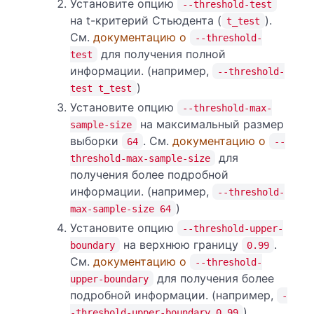
Установите опцию
--threshold-test
на t-критерий Стьюдента (
).
t_test
См.
документацию о
--threshold-
для получения полной
test
информации. (например,
--threshold-
)
test t_test
Установите опцию
--threshold-max-
на максимальный размер
sample-size
выборки
. См.
документацию о
64
--
для
threshold-max-sample-size
получения более подробной
информации. (например,
--threshold-
)
max-sample-size 64
Установите опцию
--threshold-upper-
на верхнюю границу
.
boundary
0.99
См.
документацию о
--threshold-
для получения более
upper-boundary
подробной информации. (например,
-
)
-threshold-upper-boundary 0.99