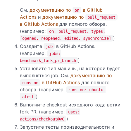
См.
документацию по
в GitHub
on
Actions
и
документацию по
pull_request
в GitHub Actions
для полного обзора.
(например:
on: pull_request: types:
)
[opened, reopened, edited, synchronize]
Создайте
в GitHub Actions.
job
(например:
jobs:
)
benchmark_fork_pr_branch
Установите тип машины, на которой будет
выполняться job. См.
документацию по
в GitHub Actions
для полного
runs-on
обзора. (например:
runs-on: ubuntu-
)
latest
Выполните checkout исходного кода ветки
fork PR. (например:
uses:
)
actions/checkout@v6
Запустите тесты производительности и