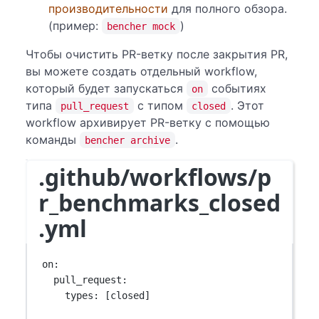
производительности
для полного обзора.
(пример:
)
bencher mock
Чтобы очистить PR-ветку после закрытия PR,
вы можете создать отдельный workflow,
который будет запускаться
событиях
on
типа
с типом
. Этот
pull_request
closed
workflow архивирует PR-ветку с помощью
команды
.
bencher archive
.github/workflows/p
r_benchmarks_closed
.yml
on
:
pull_request
:
types
: [
closed
]