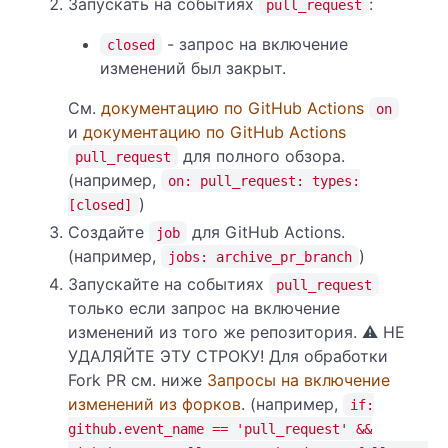
Запускать на событиях
:
pull_request
- запрос на включение
closed
изменений был закрыт.
См.
документацию по GitHub Actions
on
и
документацию по GitHub Actions
для полного обзора.
pull_request
(например,
on: pull_request: types:
)
[closed]
Создайте
для GitHub Actions.
job
(например,
)
jobs: archive_pr_branch
Запускайте на событиях
pull_request
только если запрос на включение
изменений из того же репозитория. ⚠️ НЕ
УДАЛЯЙТЕ ЭТУ СТРОКУ! Для обработки
Fork PR см. ниже
Запросы на включение
изменений из форков
. (например,
if:
github.event_name == 'pull_request' &&