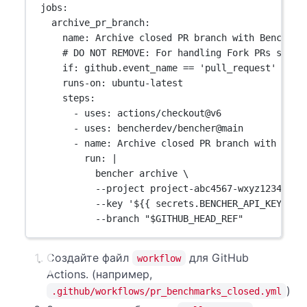
jobs
:
archive_pr_branch
:
name
: 
Archive closed PR branch with Bencher
# DO NOT REMOVE: For handling Fork PRs see P
if
: 
github.event_name == 'pull_request' && g
runs-on
: 
ubuntu-latest
steps
:
- 
uses
: 
actions/checkout@v6
- 
uses
: 
bencherdev/bencher@main
- 
name
: 
Archive closed PR branch with Benc
run
: 
|
bencher archive \
--project project-abc4567-wxyz12345678
--key '${{ secrets.BENCHER_API_KEY }}'
--branch "$GITHUB_HEAD_REF"
Создайте файл
для GitHub
workflow
Actions. (например,
)
.github/workflows/pr_benchmarks_closed.yml