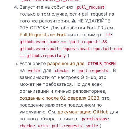
Запустите на событиях
pull_request
только в том случае, если pull request из
того же репозитория. ⚠️ НЕ УДАЛЯЙТЕ
ЭТУ СТРОКУ! Для обработки Fork PRs см.
Pull Requests из Fork
ниже. (пример:
if:
github.event_name == 'pull_request' &&
github.event.pull_request.head.repo.full_name
)
== github.repository
Установите
разрешения для
GITHUB_TOKEN
на
для
и
. В
write
checks
pull-requests
зависимости от настроек GitHub, это
может не требоваться. Но для всех
организаций и личных репозиториев,
созданных после 02 февраля 2023
, это
поведение является поведением по
умолчанию. См.
документацию GitHub
для
полного обзора. (пример:
permissions:
)
checks: write pull-requests: write