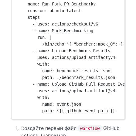
name
: 
Run Fork PR Benchmarks
runs-on
: 
ubuntu-latest
steps
:
- 
uses
: 
actions/checkout@v6
- 
name
: 
Mock Benchmarking
run
: 
|
/bin/echo '{ "bencher::mock_0": { "lat
- 
name
: 
Upload Benchmark Results
uses
: 
actions/upload-artifact@v4
with
:
name
: 
benchmark_results.json
path
: 
./benchmark_results.json
- 
name
: 
Upload GitHub Pull Request Event
uses
: 
actions/upload-artifact@v4
with
:
name
: 
event.json
path
: 
${{ github.event_path }}
Создайте первый файл
GitHub
workflow
Actions. (например: