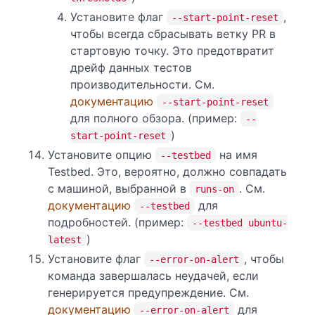
Установите флаг
,
--start-point-reset
чтобы всегда сбрасывать ветку PR в
стартовую точку. Это предотвратит
дрейф данных тестов
производительности. См.
документацию
--start-point-reset
для полного обзора. (пример:
--
)
start-point-reset
Установите опцию
на имя
--testbed
Testbed. Это, вероятно, должно совпадать
с машиной, выбранной в
. См.
runs-on
документацию
для
--testbed
подробностей. (пример:
--testbed ubuntu-
)
latest
Установите флаг
, чтобы
--error-on-alert
команда завершалась неудачей, если
генерируется предупреждение. См.
документацию
для
--error-on-alert