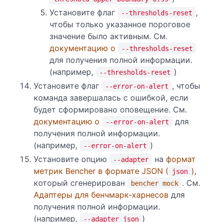
Установите флаг
,
--thresholds-reset
чтобы только указанное пороговое
значение было активным. См.
документацию о
--thresholds-reset
для получения полной информации.
(например,
)
--thresholds-reset
Установите флаг
, чтобы
--error-on-alert
команда завершалась с ошибкой, если
будет сформировано оповещение. См.
документацию о
для
--error-on-alert
получения полной информации.
(например,
)
--error-on-alert
Установите опцию
на
формат
--adapter
метрик Bencher в формате JSON (
)
,
json
который сгенерирован
. См.
bencher mock
Адаптеры для бенчмарк-харнесов
для
получения полной информации.
(например,
)
--adapter json