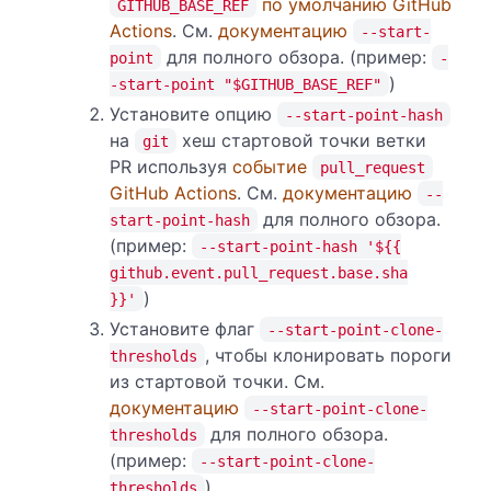
по умолчанию GitHub
GITHUB_BASE_REF
Actions
. См.
документацию
--start-
для полного обзора. (пример:
point
-
)
-start-point "$GITHUB_BASE_REF"
Установите опцию
--start-point-hash
на
хеш стартовой точки ветки
git
PR используя
событие
pull_request
GitHub Actions
. См.
документацию
--
для полного обзора.
start-point-hash
(пример:
--start-point-hash '${{
github.event.pull_request.base.sha
)
}}'
Установите флаг
--start-point-clone-
, чтобы клонировать пороги
thresholds
из стартовой точки. См.
документацию
--start-point-clone-
для полного обзора.
thresholds
(пример:
--start-point-clone-
)
thresholds