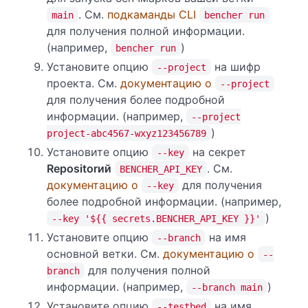
. См.
подкaманды CLI
main
bencher run
для получения полной информации.
(например,
)
bencher run
Установите опцию
на шифр
--project
проекта. См.
документацию о
--project
для получения более подробной
информации. (например,
--project
)
project-abc4567-wxyz123456789
Установите опцию
на секрет
--key
Repositorий
. См.
BENCHER_API_KEY
документацию о
для получения
--key
более подробной информации. (например,
)
--key '${{ secrets.BENCHER_API_KEY }}'
Установите опцию
на имя
--branch
основной ветки. См.
документацию о
--
для получения полной
branch
информации. (например,
)
--branch main
Установите опцию
на имя
--testbed