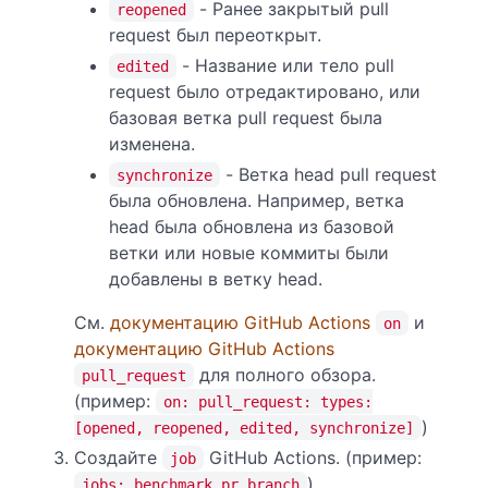
- Ранее закрытый pull
reopened
request был переоткрыт.
- Название или тело pull
edited
request было отредактировано, или
базовая ветка pull request была
изменена.
- Ветка head pull request
synchronize
была обновлена. Например, ветка
head была обновлена из базовой
ветки или новые коммиты были
добавлены в ветку head.
См.
документацию GitHub Actions
и
on
документацию GitHub Actions
для полного обзора.
pull_request
(пример:
on: pull_request: types:
)
[opened, reopened, edited, synchronize]
Создайте
GitHub Actions. (пример:
job
)
jobs: benchmark_pr_branch