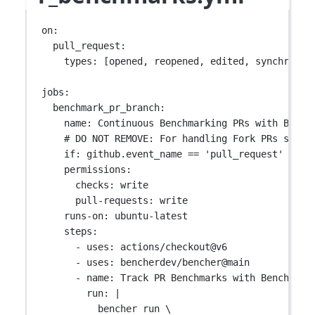
on
:
pull_request
:
types
: [
opened
, 
reopened
, 
edited
, 
synchroniz
jobs
:
benchmark_pr_branch
:
name
: 
Continuous Benchmarking PRs with Bench
# DO NOT REMOVE: For handling Fork PRs see P
if
: 
github.event_name == 'pull_request' && g
permissions
:
checks
: 
write
pull-requests
: 
write
runs-on
: 
ubuntu-latest
steps
:
- 
uses
: 
actions/checkout@v6
- 
uses
: 
bencherdev/bencher@main
- 
name
: 
Track PR Benchmarks with Bencher
run
: 
|
bencher run \