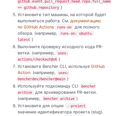
github.event.pull_request.head.repo.full_name
)
== github.repository
Установите тип машины, на которой будет
выполняться работа. См.
документацию
по GitHub Actions
для полного
runs-on
обзора. (например,
runs-on: ubuntu-
)
latest
Выполните проверку исходного кода PR-
ветки. (например,
uses:
)
actions/checkout@v6
Установите Bencher CLI, используя
GitHub
Action
. (например,
uses:
)
bencherdev/bencher@main
Используйте подкоманду CLI
bencher
для архивирования PR-ветки.
archive
(например,
)
bencher archive
Установите для опции
--project
значение идентификатора проекта (slug).