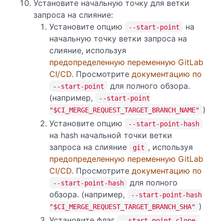
Установите начальную точку для ветки
запроса на слияние:
Установите опцию
на
--start-point
начальную точку ветки запроса на
слияние, используя
предопределенную переменную GitLab
CI/CD
. Просмотрите
документацию по
для полного обзора.
--start-point
(например,
--start-point
)
"$CI_MERGE_REQUEST_TARGET_BRANCH_NAME"
Установите опцию
--start-point-hash
на hash начальной точки ветки
запроса на слияние
, используя
git
предопределенную переменную GitLab
CI/CD
. Просмотрите
документацию по
для полного
--start-point-hash
обзора. (например,
--start-point-hash
)
"$CI_MERGE_REQUEST_TARGET_BRANCH_SHA"
Установите флаг
--start-point-clone-