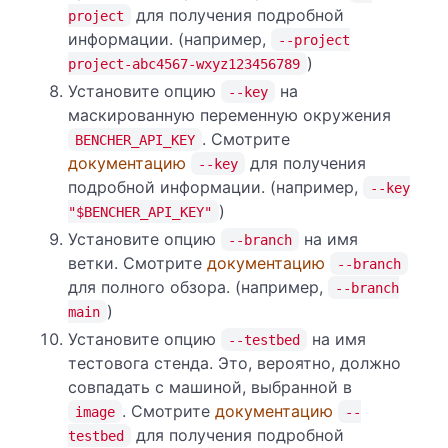
для получения подробной
project
информации. (например,
--project
)
project-abc4567-wxyz123456789
Установите опцию
на
--key
маскированную переменную окружения
. Смотрите
BENCHER_API_KEY
документацию
для получения
--key
подробной информации. (например,
--key
)
"$BENCHER_API_KEY"
Установите опцию
на имя
--branch
ветки. Смотрите
документацию
--branch
для полного обзора. (например,
--branch
)
main
Установите опцию
на имя
--testbed
тестовога стенда. Это, вероятно, должно
совпадать с машиной, выбранной в
. Смотрите
документацию
image
--
для получения подробной
testbed