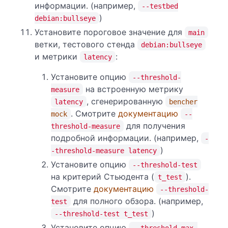
информации. (например,
--testbed
)
debian:bullseye
Установите пороговое значение для
main
ветки, тестового стенда
debian:bullseye
и метрики
:
latency
Установите опцию
--threshold-
на встроенную метрику
measure
, сгенерированную
latency
bencher
. Смотрите
документацию
mock
--
для получения
threshold-measure
подробной информации. (например,
-
)
-threshold-measure latency
Установите опцию
--threshold-test
на критерий Стьюдента (
).
t_test
Смотрите
документацию
--threshold-
для полного обзора. (например,
test
)
--threshold-test t_test
Установите опцию
--threshold-max-