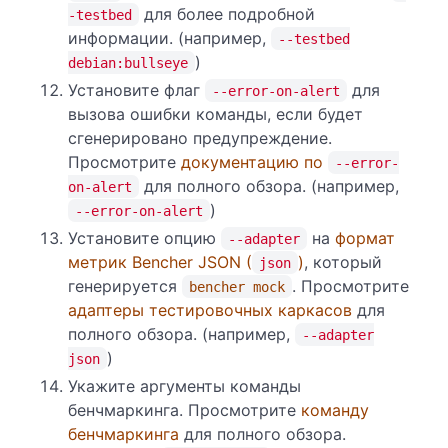
для более подробной
-testbed
информации. (например,
--testbed
)
debian:bullseye
Установите флаг
для
--error-on-alert
вызова ошибки команды, если будет
сгенерировано предупреждение.
Просмотрите
документацию по
--error-
для полного обзора. (например,
on-alert
)
--error-on-alert
Установите опцию
на
формат
--adapter
метрик Bencher JSON (
)
, который
json
генерируется
. Просмотрите
bencher mock
адаптеры тестировочных каркасов
для
полного обзора. (например,
--adapter
)
json
Укажите аргументы команды
бенчмаркинга. Просмотрите
команду
бенчмаркинга
для полного обзора.