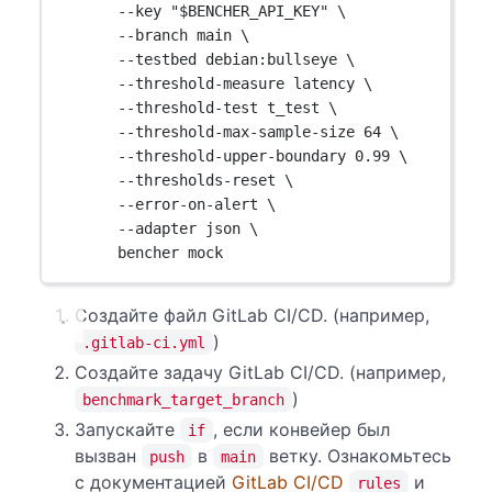
--key "$BENCHER_API_KEY" \
--branch main \
--testbed debian:bullseye \
--threshold-measure latency \
--threshold-test t_test \
--threshold-max-sample-size 64 \
--threshold-upper-boundary 0.99 \
--thresholds-reset \
--error-on-alert \
--adapter json \
bencher mock
Создайте файл GitLab CI/CD. (например,
)
.gitlab-ci.yml
Создайте задачу GitLab CI/CD. (например,
)
benchmark_target_branch
Запускайте
, если конвейер был
if
вызван
в
ветку. Ознакомьтесь
push
main
с документацией
GitLab CI/CD
и
rules