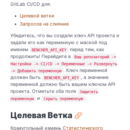
GitLab CI/CD для:
Целевой ветки
Запросов на слияние
Убедитесь, что вы создали ключ API проекта и
задали его как переменную с маской под
именем
перед тем, как
BENCHER_API_KEY
продолжить! Перейдите в
Ваш репозиторий ->
Настройки -> CI/CD -> Переменные -> Развернуть
. Ключ переменной
-> Добавить переменную
должен быть
, а значение
BENCHER_API_KEY
переменной должно быть вашим ключом API
проекта. Отметьте оба поля
Защитить
и
.
переменную
Скрыть переменную
Целевая Ветка
Краеугольный камень
Статистического