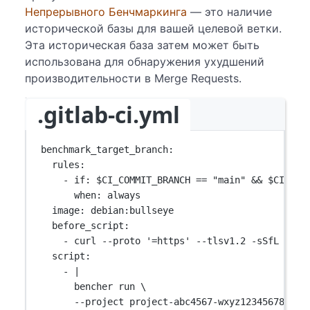
Непрерывного Бенчмаркинга
— это наличие
исторической базы для вашей целевой ветки.
Эта историческая база затем может быть
использована для обнаружения ухудшений
производительности в Merge Requests.
.gitlab-ci.yml
benchmark_target_branch
:
rules
:
- 
if
: 
$CI_COMMIT_BRANCH == "main" && $CI_PIP
when
: 
always
image
: 
debian:bullseye
before_script
:
- 
curl --proto '=https' --tlsv1.2 -sSfL http
script
:
- 
|
bencher run \
--project project-abc4567-wxyz123456789 \