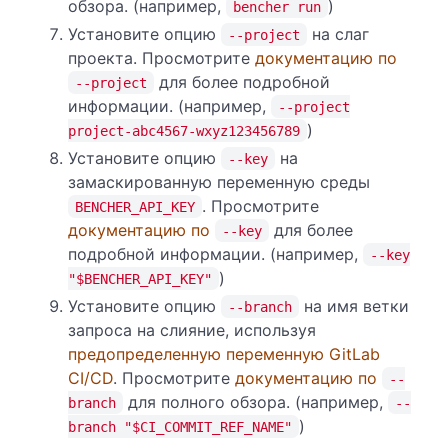
обзора. (например,
)
bencher run
Установите опцию
на слаг
--project
проекта. Просмотрите
документацию по
для более подробной
--project
информации. (например,
--project
)
project-abc4567-wxyz123456789
Установите опцию
на
--key
замаскированную переменную среды
. Просмотрите
BENCHER_API_KEY
документацию по
для более
--key
подробной информации. (например,
--key
)
"$BENCHER_API_KEY"
Установите опцию
на имя ветки
--branch
запроса на слияние, используя
предопределенную переменную GitLab
CI/CD
. Просмотрите
документацию по
--
для полного обзора. (например,
branch
--
)
branch "$CI_COMMIT_REF_NAME"