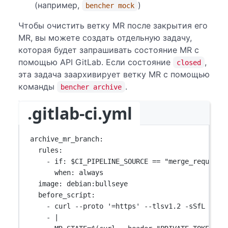
(например,
)
bencher mock
Чтобы очистить ветку MR после закрытия его
MR, вы можете создать отдельную задачу,
которая будет запрашивать состояние MR с
помощью API GitLab. Если состояние
,
closed
эта задача заархивирует ветку MR с помощью
команды
.
bencher archive
.gitlab-ci.yml
archive_mr_branch
:
rules
:
- 
if
: 
$CI_PIPELINE_SOURCE == "merge_request_
when
: 
always
image
: 
debian:bullseye
before_script
:
- 
curl --proto '=https' --tlsv1.2 -sSfL http
- 
|