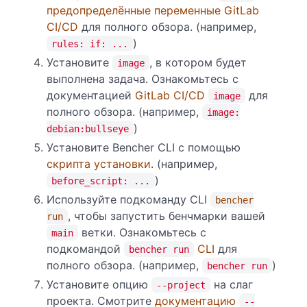
предопределённые переменные GitLab
CI/CD
для полного обзора. (например,
)
rules: if: ...
Установите
, в котором будет
image
выполнена задача. Ознакомьтесь с
документацией
GitLab CI/CD
для
image
полного обзора. (например,
image:
)
debian:bullseye
Установите Bencher CLI с помощью
скрипта установки
. (например,
)
before_script: ...
Используйте подкоманду CLI
bencher
, чтобы запустить бенчмарки вашей
run
ветки. Ознакомьтесь с
main
подкомандой
CLI
для
bencher run
полного обзора. (например,
)
bencher run
Установите опцию
на слаг
--project
проекта. Смотрите
документацию
--