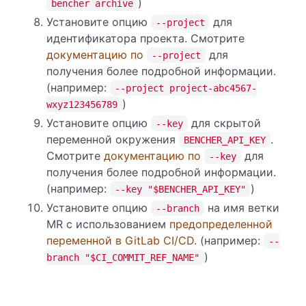
)
bencher archive
Установите опцию
для
--project
идентификатора проекта. Смотрите
документацию по
для
--project
получения более подробной информации.
(например:
--project project-abc4567-
)
wxyz123456789
Установите опцию
для скрытой
--key
переменной окружения
.
BENCHER_API_KEY
Смотрите
документацию по
для
--key
получения более подробной информации.
(например:
)
--key "$BENCHER_API_KEY"
Установите опцию
на имя ветки
--branch
MR с использованием
предопределенной
переменной в GitLab CI/CD
. (например:
--
)
branch "$CI_COMMIT_REF_NAME"