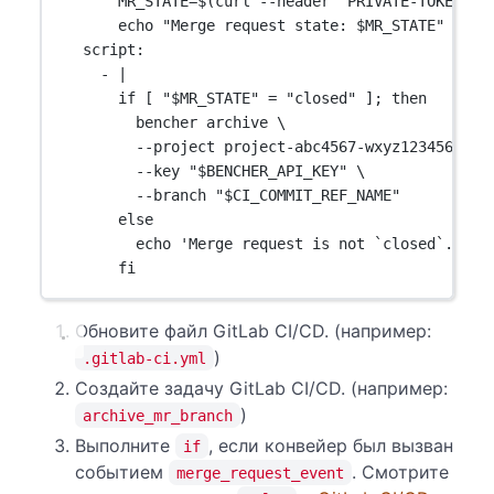
MR_STATE=$(curl --header "PRIVATE-TOKEN: $
echo "Merge request state: $MR_STATE"
script
:
- 
|
if [ "$MR_STATE" = "closed" ]; then
bencher archive \
--project project-abc4567-wxyz123456789 
--key "$BENCHER_API_KEY" \
--branch "$CI_COMMIT_REF_NAME"
else
echo 'Merge request is not `closed`. Ski
fi
Обновите файл GitLab CI/CD. (например:
)
.gitlab-ci.yml
Создайте задачу GitLab CI/CD. (например:
)
archive_mr_branch
Выполните
, если конвейер был вызван
if
событием
. Смотрите
merge_request_event