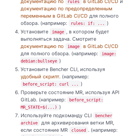
документацию по
в GitLab CI/CD
и
rules
документацию по предопределенным
переменным в GitLab CI/CD
для полного
обзора. (например:
)
rules: if: ...
Установите
, в котором будет
image
выполняться задача. Смотрите
документацию по
в GitLab CI/CD
image
для полного обзора. (например:
image:
)
debian:bullseye
Установите Bencher CLI, используя
удобный скрипт
. (например:
)
before_script: curl ...
Проверьте состояние MR, используя API
GitLab. (например:
before_script:
)
MR_STATE=$(...)
Используйте подкоманду CLI
bencher
для архивирования ветки MR,
archive
если состояние MR
. (например:
closed