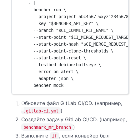
- 
|
bencher run \
--project project-abc4567-wxyz123456789 \
--key "$BENCHER_API_KEY" \
--branch "$CI_COMMIT_REF_NAME" \
--start-point "$CI_MERGE_REQUEST_TARGET_BR
--start-point-hash "$CI_MERGE_REQUEST_TARG
--start-point-clone-thresholds \
--start-point-reset \
--testbed debian:bullseye \
--error-on-alert \
--adapter json \
bencher mock
Обновите файл GitLab CI/CD. (например,
)
.gitlab-ci.yml
Создайте задачу GitLab CI/CD. (например,
)
benchmark_mr_branch
Выполните
, если конвейер был
if