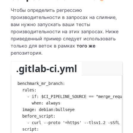
Чтобы определить регрессию
производительности в запросах на слияние,
вам нужно запускать ваши тесты
производительности на этих запросах. Ниже
приведенный пример следует использовать
только для веток в рамках
того же
репозитория.
.gitlab-ci.yml
benchmark_mr_branch
:
rules
:
- 
if
: 
$CI_PIPELINE_SOURCE == "merge_request_
when
: 
always
image
: 
debian:bullseye
before_script
:
- 
curl --proto '=https' --tlsv1.2 -sSfL http
script
: