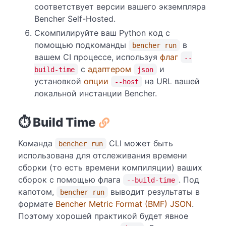
соответствует версии вашего экземпляра
Bencher Self-Hosted.
Скомпилируйте ваш Python код с
помощью подкоманды
в
bencher run
вашем CI процессе, используя
флаг
--
с
адаптером
и
build-time
json
установкой
опции
на URL вашей
--host
локальной инстанции Bencher.
⏱️ Build Time
Команда
CLI может быть
bencher run
использована для отслеживания времени
сборки (то есть времени компиляции) ваших
сборок с помощью флага
. Под
--build-time
капотом,
выводит результаты в
bencher run
формате
Bencher Metric Format (BMF) JSON
.
Поэтому хорошей практикой будет явное