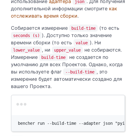
использование
адаптера
. Для получения
json
дополнительной информации смотрите
как
отслеживать время сборки
.
Собирается измерение
(то есть
build-time
). Доступно только значение
seconds (s)
времени сборки (то есть
). Ни
value
, ни
не собираются.
lower_value
upper_value
Измерение
не создается по
build-time
умолчанию для всех Проектов. Однако, когда
вы используете флаг
, это
--build-time
измерение будет автоматически создано для
вашего Проекта.
Terminal window
bencher
run
--build-time
--adapter
json
"pyinsta