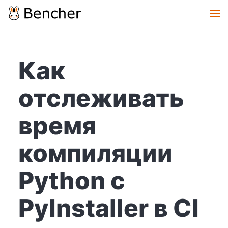
Как
отслеживать
время
компиляции
Python с
PyInstaller в CI