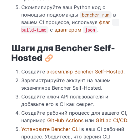
Скомпилируйте ваш Python код с
помощью подкоманды
в
bencher run
вашем CI процессе, используя
флаг
--
с
адаптером
.
build-time
json
Шаги для Bencher Self-
Hosted
Создайте
экземпляр Bencher Self-Hosted
.
Зарегистрируйте аккаунт на вашем
экземпляре Bencher Self-Hosted.
Создайте ключ API пользователя и
добавьте его в CI как секрет.
Создайте рабочий процесс для вашего CI,
например
GitHub Actions
или
GitLab CI/CD
.
Установите Bencher CLI
в ваш CI рабочий
процесс. Убедитесь, что версия CLI