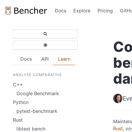
Docs
Explore
Pricing
GitH
Co
be
Docs
API
Learn
da
ANALYSE COMPARATIVE
C++
Google Benchmark
Eve
Python
pytest-benchmark
Rust
Mainten
Rust
, v
libtest bench