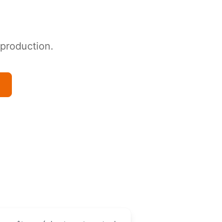
 production.
n