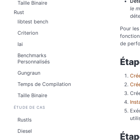
Dét
Taille Binaire
le 
Rust
déte
libtest bench
Pour les
Criterion
fonction
de perf
Iai
Benchmarks
Étap
Personnalisés
Gungraun
Cré
Temps de Compilation
Crée
Cré
Taille Binaire
Inst
ÉTUDE DE CAS
Exé
util
Rustls
Diesel
Étap