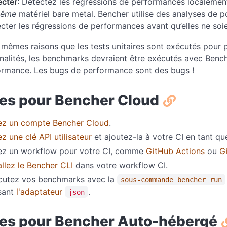
ecter
: Détectez les régressions de performances localement
même
matériel bare metal. Bencher utilise des analyses de p
cter les régressions de performances avant qu’elles ne soi
 mêmes raisons que les tests unitaires sont exécutés pour p
nalités, les benchmarks devraient être exécutés avec Bench
ormance. Les bugs de performance sont des bugs !
es pour Bencher Cloud
ez un compte Bencher Cloud
.
z une clé API utilisateur
et ajoutez-la à votre CI en tant qu
ez un workflow pour votre CI, comme
GitHub Actions
ou
G
allez le Bencher CLI
dans votre workflow CI.
cutez vos benchmarks avec la
sous-commande bencher run
isant
l'adaptateur
.
json
es pour Bencher Auto-hébergé