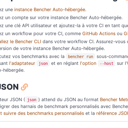
ez une
instance Bencher Auto-hébergée
.
ez un compte sur votre instance Bencher Auto-hébergée.
z une clé API utilisateur et ajoutez-la à votre CI en tant qu
ez un workflow pour votre CI, comme
GitHub Actions
ou
G
allez le Bencher CLI
dans votre workflow CI. Assurez-vous q
ersion de votre instance Bencher Auto-hébergée.
cutez vos benchmarks avec la
sous-commande
bencher run
isant
l'adaptateur
et en réglant
l'option
sur l
json
--host
o-hébergée.
 JSON
teur JSON (
) attend du JSON au format
Bencher Met
json
égrer des harnais de benchmark personnalisés avec Bencher.
 suivre des benchmarks personnalisés
et la
référence JS