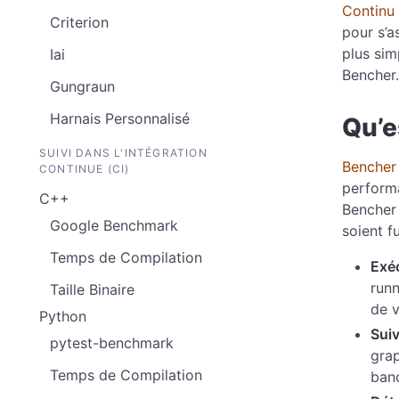
Continu
Criterion
pour s’a
plus sim
Iai
Bencher.
Gungraun
Harnais Personnalisé
Qu’e
SUIVI DANS L'INTÉGRATION
Bencher
CONTINUE (CI)
performa
C++
Bencher 
Google Benchmark
soient f
Temps de Compilation
Exé
runn
Taille Binaire
de v
Python
Suiv
pytest-benchmark
grap
Temps de Compilation
banc