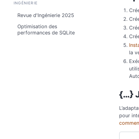
INGÉNIERIE
Cré
Revue d'Ingénierie 2025
Cré
Optimisation des
Crée
performances de SQLite
Cré
Inst
la v
Exé
util
Aut
{…}
L’adapta
pour int
comment