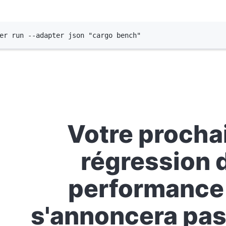
Terminal window
er
run
--adapter
json
"cargo bench"
Votre procha
régression 
performance
s'annoncera pas