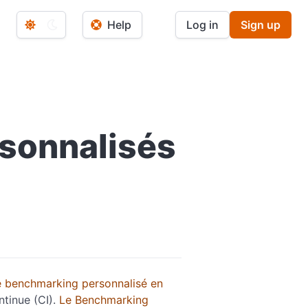
Help
Log in
Sign up
sonnalisés
e benchmarking personnalisé en
tinue (CI).
Le Benchmarking