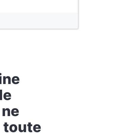
ine
de
 ne
 toute