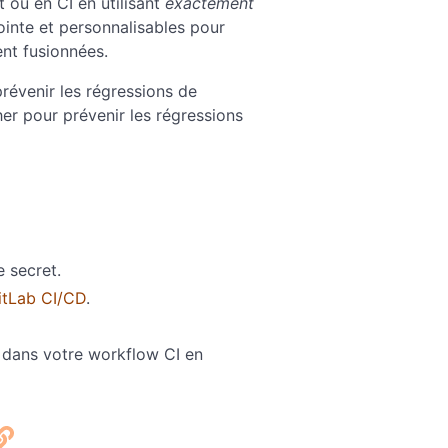
 ou en CI en utilisant
exactement
ointe et personnalisables pour
ent fusionnées.
révenir les régressions de
er pour prévenir les régressions
e secret.
itLab CI/CD
.
dans votre workflow CI en