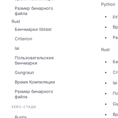
Python
Размер бинарного
файла
py
Rust
Вр
Бенчмарки libtest
Ра
Criterion
Iai
Rust
Пользовательские
Бе
бенчмарки
Cr
Gungraun
Время Компиляции
Iai
Размер бинарного
По
файла
Gu
КЕЙС-СТАДИ
Вр
Rustls