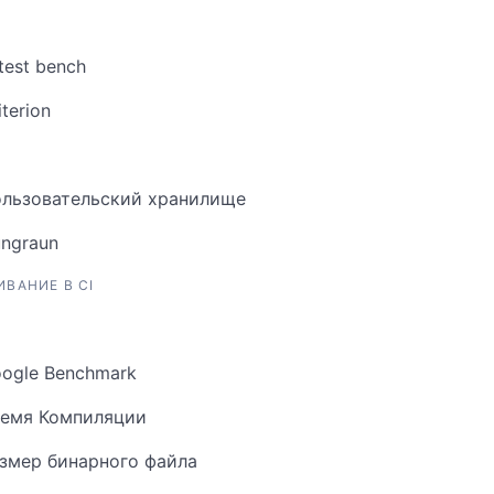
btest bench
iterion
льзовательский хранилище
ngraun
ВАНИЕ В CI
ogle Benchmark
емя Компиляции
змер бинарного файла