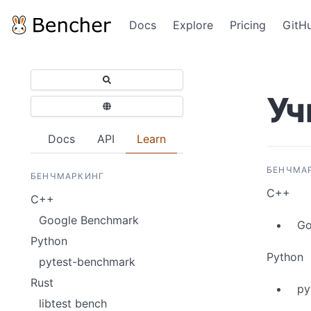
Docs
Explore
Pricing
GitH
Уч
Docs
API
Learn
БЕНЧМА
БЕНЧМАРКИНГ
C++
C++
Google Benchmark
Go
Python
Python
pytest-benchmark
Rust
py
libtest bench