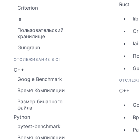
Rust
Criterion
li
Iai
Пользовательский
Cr
хранилище
Iai
Gungraun
По
ОТСЛЕЖИВАНИЕ В CI
Gu
C++
Google Benchmark
ОТСЛЕЖИ
Время Компиляции
C++
Размер бинарного
Go
файла
Python
Вр
pytest-benchmark
Ра
Время компиляции