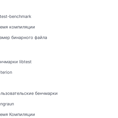
test-benchmark
емя компиляции
змер бинарного файла
нчмарки libtest
iterion
льзовательские бенчмарки
ngraun
емя Компиляции