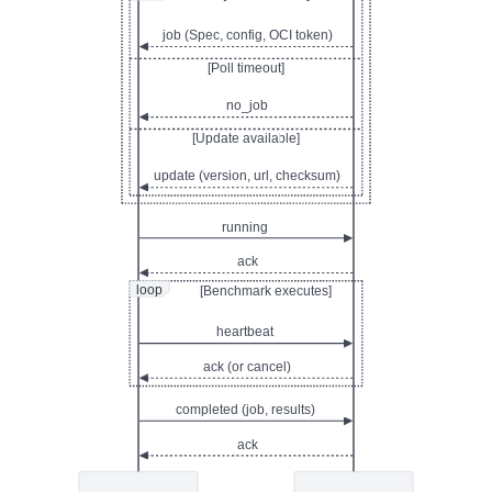
job (Spec, config, OCI token)
[Poll timeout]
no_job
[Update available]
update (version, url, checksum)
running
ack
loop
[Benchmark executes]
heartbeat
ack (or cancel)
completed (job, results)
ack