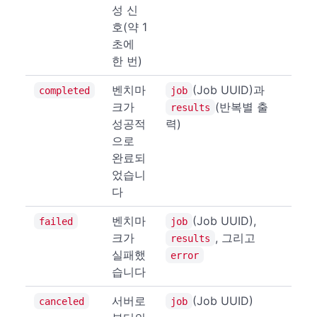
성 신
호(약 1
초에
한 번)
벤치마
(Job UUID)과
completed
job
크가
(반복별 출
results
성공적
력)
으로
완료되
었습니
다
벤치마
(Job UUID),
failed
job
크가
, 그리고
results
실패했
error
습니다
서버로
(Job UUID)
canceled
job