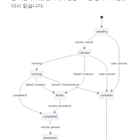
다시 읽습니다.
pending
runner claims
claimed
running
user cancels
running
failed / timeout
user cancels
failed / timeout
cancel / hard timeout
completed
failed
canceled
results recovered
completed
results parsed
processed