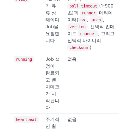
가 유
(1-900
poll_timeout
휴 상
초)과
메타데
runner
태이며
이터(
,
,
os
arch
Job을
, 선택적 업데
version
요청합
이트
, 그리고
channel
니다
선택적 바이너리
)
checksum
Job 설
없음
running
정이
완료되
고 벤
치마크
가 시
작됩니
다
주기적
없음
heartbeat
인 활