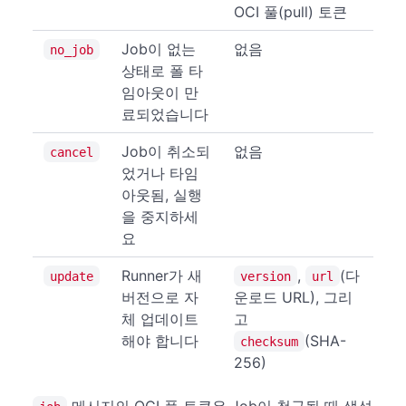
OCI 풀(pull) 토큰
Job이 없는
없음
no_job
상태로 폴 타
임아웃이 만
료되었습니다
Job이 취소되
없음
cancel
었거나 타임
아웃됨, 실행
을 중지하세
요
Runner가 새
,
(다
update
version
url
버전으로 자
운로드 URL), 그리
체 업데이트
고
해야 합니다
(SHA-
checksum
256)
메시지의 OCI 풀 토큰은 Job이 청구될 때 생성