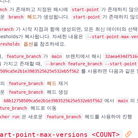
니다.
가 존재하고 지정된 해시에
가 존재하지 않
nch
start-point
로운
헤드
가 생성됩니다.
가 존재하지 않으
branch
start-point
가 시작 지점과 함께 생성되면, 모든 최신 데이터와 선
branch
resholds가 복사됩니다. 자세한 내용은
--start-point-max-ve
옵션
을 참조하세요.
resholds
어,
가
브랜치에서 해시
feature_branch
main
32aea434d7516
을 가지고 존재할 때,
--branch feature_branch --start-point
를 사용하면 다음과 같은 
509ca5e2b1e3983525625e532eb5f562
존의
헤드
제거
feature_branch
로운
헤드 생성
feature_branch
시
에서
의
68b12758509ca5e2b1e3983525625e532eb5f562
main
헤드로 이동
ture_branch
은 새로운
헤드를 사용하여 진행
cher run
feature_branch
art-point-max-versions <COUNT>