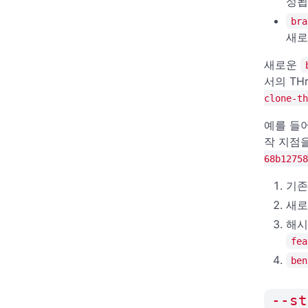
성됩
bra
새
새로운
서의 TH
clone-th
예를 들
작 지점
68b12758
기
새
해
fea
ben
--st