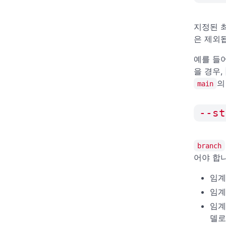
지정된 
은 제외
예를 들
을 경우,
의
main
--st
branch
어야 합니
임계
임계
임계
델로