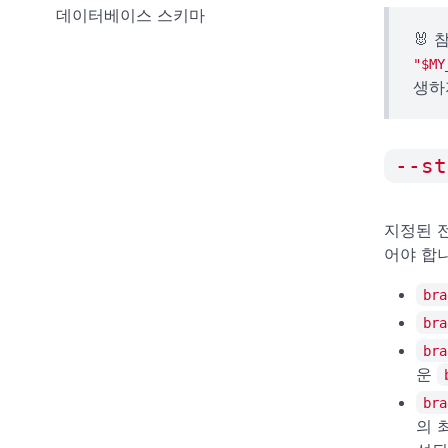
데이터베이스 스키마
🐰
"$MY
생하
--st
지정된 전
어야 합니
bra
bra
bra
운
bra
의 