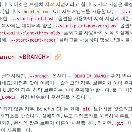
입니다. 이것은 브랜치
시작 지점
이라고 합니다. 시작 지점은 특
시)입니다.
CLI 서브커맨드를 사용할 때,
bencher run
--star
또한,
옵션을 사용하여 시작 지점에 대한
--start-point-hash
 복사되는 데이터의 양은
옵션으
--start-point-max-versions
플래그를 사용하여 시작 지점에서
art-point-clone-thresholds
위해,
플래그를 사용하여 항상 브랜치를 
--start-point-reset
anch <BRANCH>
 선택하려면,
옵션이나
환경 변수를
--branch
BENCHER_BRANCH
하세요. 지정된 값이 이름이나 슬러그인 경우, 브랜치가 이미 존
 UUID인 경우, 해당 브랜치는 이미 존재해야 합니다. 둘 다 지
환경 변수보다 우선권을 가집니다.
_BRANCH
정되지 않은 경우, Bencher CLI는 현재
브랜치를 찾으려고 
git
저장소를 찾습니다. 실패하면, 부모 디렉토리로 이동하여 루트
견되면, 현재의 짧은 브랜치 이름이 사용됩니다. 하지만,
저
git
이 사용됩니다.