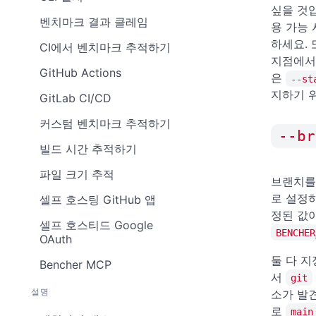
싶을 것
벤치마크 결과 클레임
용 가능 
하세요. 
CI에서 벤치마크 추적하기
지점에서
GitHub Actions
은
--st
지하기 
GitLab CI/CD
커스텀 벤치마크 추적하기
--br
빌드 시간 추적하기
파일 크기 추적
브랜치를
로 설정
셀프 호스팅 GitHub 앱
정된 값이
셀프 호스티드 Google
BENCHER
OAuth
둘 다 지
Bencher MCP
서
git
설명
소가 발
로
main