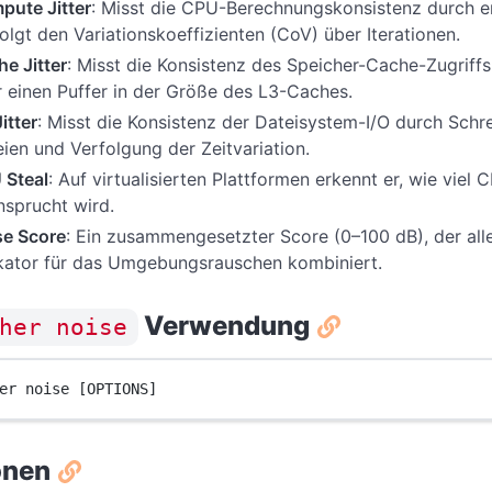
pute Jitter
: Misst die CPU-Berechnungskonsistenz durch e
olgt den Variationskoeffizienten (CoV) über Iterationen.
e Jitter
: Misst die Konsistenz des Speicher-Cache-Zugriff
 einen Puffer in der Größe des L3-Caches.
Jitter
: Misst die Konsistenz der Dateisystem-I/O durch Sch
ien und Verfolgung der Zeitvariation.
 Steal
: Auf virtualisierten Plattformen erkennt er, wie vie
sprucht wird.
se Score
: Ein zusammengesetzter Score (0–100 dB), der al
ikator für das Umgebungsrauschen kombiniert.
Verwendung
her noise
er noise [OPTIONS]
onen