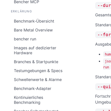
Bencher MCP
--dur
ERKLÄRUNG
Gesamte
Benchmark-Übersicht
Standar
Bare Metal Overview
--for
bencher run
Ausgabe
Images auf dedizierter
Hardware
hum
jso
Branches & Startpunkte
run
Testumgebungen & Specs
Standar
Schwellenwerte & Alarme
--qui
Benchmark-Adapter
Fortschr
Kontinuierliches
Umgebu
Benchmarking