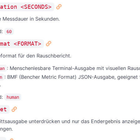
ation <SECONDS>
 Messdauer in Sekunden.
d:
60
mat <FORMAT>
format für den Rauschbericht.
: Menschenlesbare Terminal-Ausgabe mit visuellen Rau
an
: BMF (Bencher Metric Format) JSON-Ausgabe, geeignet f
n
.
d:
human
et
ittsausgabe unterdrücken und nur das Endergebnis anzeigen
ngen.