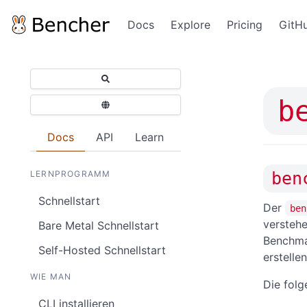
Docs
Explore
Pricing
GitH
b
Docs
API
Learn
ben
LERNPROGRAMM
Schnellstart
Der
ben
verstehe
Bare Metal Schnellstart
Benchma
Self-Hosted Schnellstart
erstellen
WIE MAN
Die fol
CLI installieren