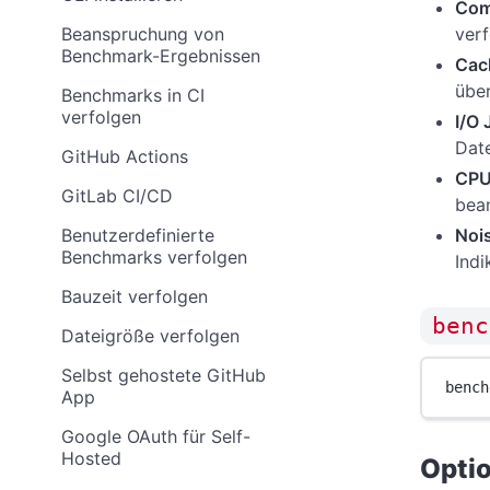
Com
verf
Beanspruchung von
Benchmark-Ergebnissen
Cach
über
Benchmarks in CI
verfolgen
I/O 
Date
GitHub Actions
CPU
GitLab CI/CD
bean
Noi
Benutzerdefinierte
Benchmarks verfolgen
Ind
Bauzeit verfolgen
benc
Dateigröße verfolgen
Selbst gehostete GitHub
bench
App
Google OAuth für Self-
Hosted
Opti