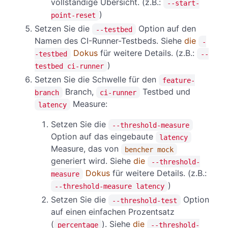
vollständige Übersicht. (z.B.:
--start-
)
point-reset
Setzen Sie die
Option auf den
--testbed
Namen des CI-Runner-Testbeds. Siehe
die
-
Dokus
für weitere Details. (z.B.:
-testbed
--
)
testbed ci-runner
Setzen Sie die Schwelle für den
feature-
Branch,
Testbed und
branch
ci-runner
Measure:
latency
Setzen Sie die
--threshold-measure
Option auf das eingebaute
latency
Measure, das von
bencher mock
generiert wird. Siehe
die
--threshold-
Dokus
für weitere Details. (z.B.:
measure
)
--threshold-measure latency
Setzen Sie die
Option
--threshold-test
auf einen einfachen Prozentsatz
(
). Siehe
die
percentage
--threshold-