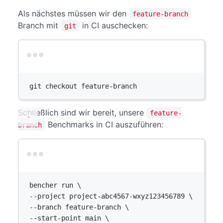
Als nächstes müssen wir den
feature-branch
Branch mit
in CI auschecken:
git
Terminal window
git
checkout
feature-branch
Schließlich sind wir bereit, unsere
feature-
Benchmarks in CI auszuführen:
branch
Terminal window
bencher
run
\
--project 
project-abc4567-wxyz123456789
\
--branch 
feature-branch
\
--start-point 
main
\