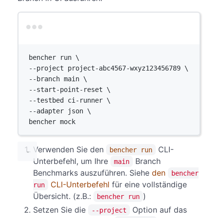
Terminal window
bencher
run
\
--project 
project-abc4567-wxyz123456789
\
--branch 
main
\
--start-point-reset 
\
--testbed 
ci-runner
\
--adapter 
json
\
bencher 
mock
Verwenden Sie den
CLI-
bencher run
Unterbefehl, um Ihre
Branch
main
Benchmarks auszuführen. Siehe
den
bencher
CLI-Unterbefehl
für eine vollständige
run
Übersicht. (z.B.:
)
bencher run
Setzen Sie die
Option auf das
--project