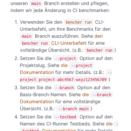
unseren
Branch erstellen und pflegen,
main
indem wir jede Änderung in CI benchmarken:
Verwenden Sie den
CLI-
bencher run
Unterbefehl, um Ihre Benchmarks für den
Branch auszuführen. Siehe
den
main
CLI-Unterbefehl
für eine
bencher run
vollständige Übersicht. (z.B.:
)
bencher run
Setzen Sie die
Option auf den
--project
Projektslug. Siehe
die
--project
Dokumentation
für mehr Details. (z.B.:
--
)
project project-abc4567-wxyz123456789
Setzen Sie die
Option auf den
--branch
Basis-Branch-Namen. Siehe
die
--branch
Dokumentation
für eine vollständige
Übersicht. (z.B.:
)
--branch main
Setzen Sie die
Option auf den
--testbed
Namen des CI-Runner Testbeds. Siehe
die
-
Dokumentation
für mehr Details.
-testbed