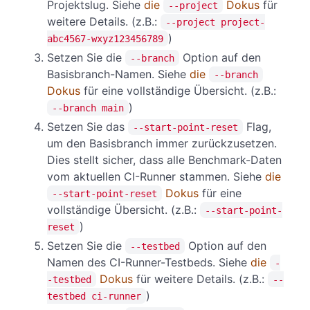
Projektslug. Siehe
die
Dokus
für
--project
weitere Details. (z.B.:
--project project-
)
abc4567-wxyz123456789
Setzen Sie die
Option auf den
--branch
Basisbranch-Namen. Siehe
die
--branch
Dokus
für eine vollständige Übersicht. (z.B.:
)
--branch main
Setzen Sie das
Flag,
--start-point-reset
um den Basisbranch immer zurückzusetzen.
Dies stellt sicher, dass alle Benchmark-Daten
vom aktuellen CI-Runner stammen. Siehe
die
Dokus
für eine
--start-point-reset
vollständige Übersicht. (z.B.:
--start-point-
)
reset
Setzen Sie die
Option auf den
--testbed
Namen des CI-Runner-Testbeds. Siehe
die
-
Dokus
für weitere Details. (z.B.:
-testbed
--
)
testbed ci-runner