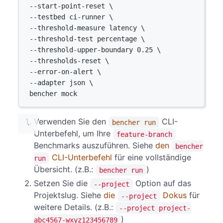
--start-point-reset 
\
--testbed 
ci-runner
\
--threshold-measure 
latency
\
--threshold-test 
percentage
\
--threshold-upper-boundary 
0.25
\
--thresholds-reset 
\
--error-on-alert 
\
--adapter 
json
\
bencher 
mock
Verwenden Sie den
CLI-
bencher run
Unterbefehl, um Ihre
feature-branch
Benchmarks auszuführen. Siehe
den
bencher
CLI-Unterbefehl
für eine vollständige
run
Übersicht. (z.B.:
)
bencher run
Setzen Sie die
Option auf das
--project
Projektslug. Siehe
die
Dokus
für
--project
weitere Details. (z.B.:
--project project-
)
abc4567-wxyz123456789