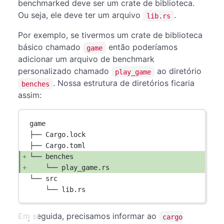
benchmarked deve ser um crate de biblioteca.
Ou seja, ele deve ter um arquivo
.
lib.rs
Por exemplo, se tivermos um crate de biblioteca
básico chamado
então poderíamos
game
adicionar um arquivo de benchmark
personalizado chamado
ao diretório
play_game
. Nossa estrutura de diretórios ficaria
benches
assim:
game
├── Cargo.lock
├── Cargo.toml
└── benches
└── play_game.rs
└── src
└── lib.rs
Em seguida, precisamos informar ao
cargo