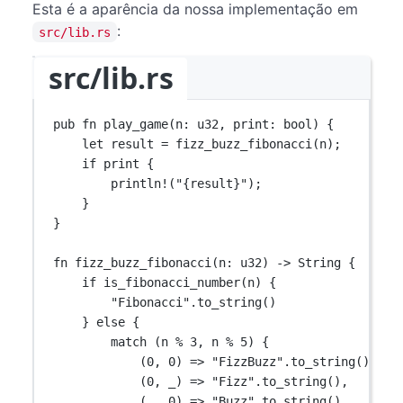
Esta é a aparência da nossa implementação em
:
src/lib.rs
src/lib.rs
pub
fn
play_game
(n
:
u32
, print
:
bool
) {
let
 result 
=
fizz_buzz_fibonacci
(n);
if
 print {
println!
(
"{result}"
);
}
}
fn
fizz_buzz_fibonacci
(n
:
u32
) 
->
String
 {
if
is_fibonacci_number
(n) {
"Fibonacci"
.
to_string
()
} 
else
 {
match
 (n 
%
3
, n 
%
5
) {
(
0
, 
0
) 
=>
"FizzBuzz"
.
to_string
(),
(
0
, _) 
=>
"Fizz"
.
to_string
(),
(_, 
0
) 
=>
"Buzz"
.
to_string
(),