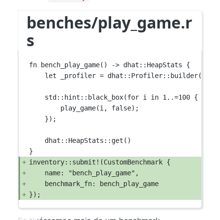
benches/play_game.r
s
fn
bench_play_game
() 
->
dhat
::
HeapStats
 {
let
 _profiler 
=
dhat
::
Profiler
::
builder
()
.
te
std
::
hint
::
black_box
(
for
 i 
in
1
..=
100
 {
play_game
(i, 
false
);
});
dhat
::
HeapStats
::
get
()
}
inventory
::
submit!
(
CustomBenchmark
 {
name
:
"bench_play_game"
,
benchmark_fn
:
 bench_play_game
});