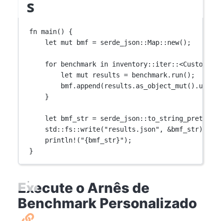
s
fn
main
() {
let
mut
 bmf 
=
serde_json
::
Map
::
new
();
for
 benchmark 
in
inventory
::
iter
::
<
CustomBen
let
mut
 results 
=
 benchmark
.
run
();
bmf
.
append
(results
.
as_object_mut
()
.
unwra
}
let
 bmf_str 
=
serde_json
::
to_string_pretty
(
&
std
::
fs
::
write
(
"results.json"
, 
&
bmf_str)
.
unw
println!
(
"{bmf_str}"
);
}
Execute o Arnês de
Benchmark Personalizado