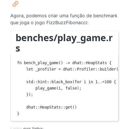
Agora, podemos criar uma função de benchmark
que joga o jogo FizzBuzzFibonacci:
benches/play_game.r
s
fn
bench_play_game
() 
->
dhat
::
HeapStats
 {
let
 _profiler 
=
dhat
::
Profiler
::
builder
()
.
te
std
::
hint
::
black_box
(
for
 i 
in
1
..=
100
 {
play_game
(i, 
false
);
});
dhat
::
HeapStats
::
get
()
}
Linha por linha: