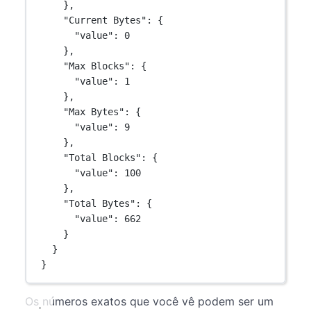
},
"Current Bytes"
: {
"value"
: 
0
},
"Max Blocks"
: {
"value"
: 
1
},
"Max Bytes"
: {
"value"
: 
9
},
"Total Blocks"
: {
"value"
: 
100
},
"Total Bytes"
: {
"value"
: 
662
}
}
}
Os números exatos que você vê podem ser um