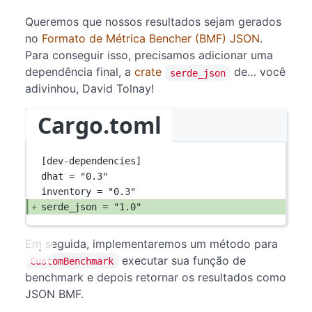
Queremos que nossos resultados sejam gerados
no
Formato de Métrica Bencher (BMF) JSON
.
Para conseguir isso, precisamos adicionar uma
dependência final, a
crate
de… você
serde_json
adivinhou, David Tolnay!
Cargo.toml
[
dev-dependencies
]
dhat = 
"0.3"
inventory = 
"0.3"
serde_json = 
"1.0"
Em seguida, implementaremos um método para
executar sua função de
CustomBenchmark
benchmark e depois retornar os resultados como
JSON BMF.