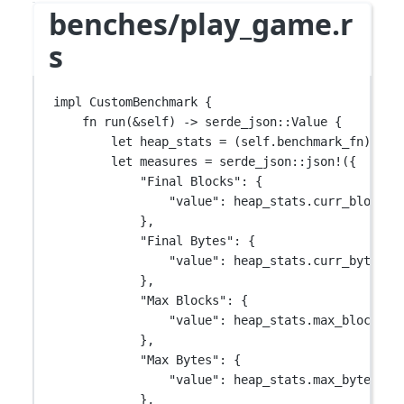
benches/play_game.r
s
impl
CustomBenchmark
 {
fn
run
(
&
self
) 
->
serde_json
::
Value
 {
let
 heap_stats 
=
 (
self
.
benchmark_fn)();
let
 measures 
=
serde_json
::
json!
({
"Final Blocks"
:
 {
"value"
:
 heap_stats
.
curr_blocks,
},
"Final Bytes"
:
 {
"value"
:
 heap_stats
.
curr_bytes,
},
"Max Blocks"
:
 {
"value"
:
 heap_stats
.
max_blocks,
},
"Max Bytes"
:
 {
"value"
:
 heap_stats
.
max_bytes,
},