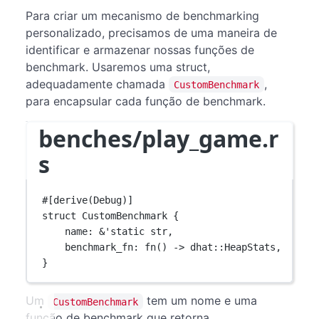
Para criar um mecanismo de benchmarking
personalizado, precisamos de uma maneira de
identificar e armazenar nossas funções de
benchmark. Usaremos uma struct,
adequadamente chamada
,
CustomBenchmark
para encapsular cada função de benchmark.
benches/play_game.r
s
#[derive(
Debug
)]
struct
CustomBenchmark
 {
name
:
&
'
static
str
,
benchmark_fn
:
fn
() 
->
dhat
::
HeapStats
,
}
Um
tem um nome e uma
CustomBenchmark
função de benchmark que retorna