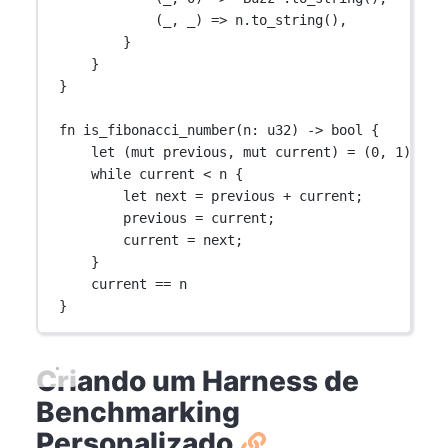
(_, _) 
=>
 n
.
to_string
(),
}
}
}
fn
is_fibonacci_number
(n
:
u32
) 
->
bool
 {
let
 (
mut
 previous, 
mut
 current) 
=
 (
0
, 
1
);
while
 current 
<
 n {
let
 next 
=
 previous 
+
 current;
previous 
=
 current;
current 
=
 next;
}
current 
==
 n
}
Criando um Harness de
Benchmarking
Personalizado