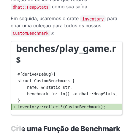
como sua saída.
dhat::HeapStats
Em seguida, usaremos o crate
para
inventory
criar uma coleção para todos os nossos
s:
CustomBenchmark
benches/play_game.r
s
#[derive(
Debug
)]
struct
CustomBenchmark
 {
name
:
&
'
static
str
,
benchmark_fn
:
fn
() 
->
dhat
::
HeapStats
,
}
inventory
::
collect!
(
CustomBenchmark
);
Crie uma Função de Benchmark